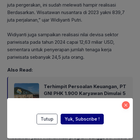
juta pergerakan, ini sudah melewati hampir realisasi
Berdasarkan. Wisatawan nusantara di 2023 yakni 839,7
juta perjalanan,” ujar Widiyanti Putri.
Widiyanti juga sampaikan realisasi nilai devisa sektor
pariwisata pada tahun 2024 capai 12,63 miliar USD,
sementara untuk penyerapan jumlah tenaga kerja
pariwisata sebanyak 24,5 juta orang.
Also Read:
Terhimpit Persoalan Keuangan, PT
GNI PHK 1.900 Karyawan Dimulai 5
Agustus 2026
Tutup
Yuk, Subscribe !
Lebih lanjut Widiyanti juga memaparkan program
quick win
Kementerian Pariwisata terus meningkatkan kunjungan
wisatawan yakni intensifikasi program bangga berwisata di