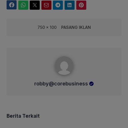
Facebook
WhatsApp
Twitter
Email
Telegram
LinkedIn
Pinterest
750 x 100
PASANG IKLAN
robby@corebusiness
robby@corebusiness
Berita Terkait