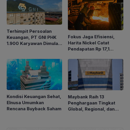
Kelola Perhutanan Sosial
Terhimpit Persoalan
Fokus Jaga Efisiensi,
Keuangan, PT GNI PHK
Harita Nickel Catat
1.900 Karyawan Dimulai
Pendapatan Rp 17,1
5 Agustus 2026
Triliun pada Semester I
2026
Kondisi Keuangan Sehat,
Maybank Raih 13
Elnusa Umumkan
Penghargaan Tingkat
Rencana Buyback Saham
Global, Regional, dan
Nasional di Euromoney
Awards for Excellence
2026