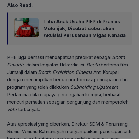
Also Read:
Laba Anak Usaha PIEP di Prancis
Melonjak, Disebut-sebut akan
Akuisisi Perusahaan Migas Kanada
PHE juga berhasil mendapatkan predikat sebagai
Booth
Favorite
dalam kegiatan Hakordia ini.
Booth
bertema film
Jumanji dalam
Booth Exhibition Cinema
Anti Korupsi,
dengan menampilkan berbagai informasi pencapaian dan
program yang telah dilakukan
Subholding Upstream
Pertamina dalam upaya pencegahan korupsi, berhasil
mencuri perhatian sebagian pengunjung dan memperoleh
vote
terbanyak.
Atas apresiasi yang diberikan, Direktur SDM & Penunjang
Bisnis, Whisnu Bahriansyah menyampaikan, penerapan anti
korupsi di s
ubholding
upstream
adalah sesuatu yang