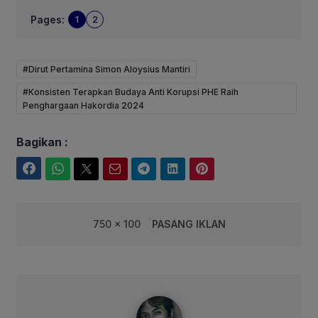
Pages:
1
2
#Dirut Pertamina Simon Aloysius Mantiri
#Konsisten Terapkan Budaya Anti Korupsi PHE Raih
Penghargaan Hakordia 2024
Bagikan :
Facebook
WhatsApp
Twitter
Email
Telegram
LinkedIn
Pinterest
750 x 100
PASANG IKLAN
syarif@corebusiness