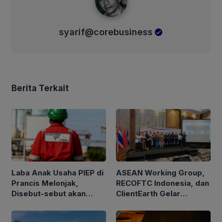
syarif@corebusiness
Berita Terkait
ASEAN Working Group,
Laba Anak Usaha PIEP di
RECOFTC Indonesia, dan
Prancis Melonjak,
ClientEarth Gelar
Disebut-sebut akan
Lokakarya Regional
Akuisisi Perusahaan
untuk Memperkuat Tata
Migas Kanada