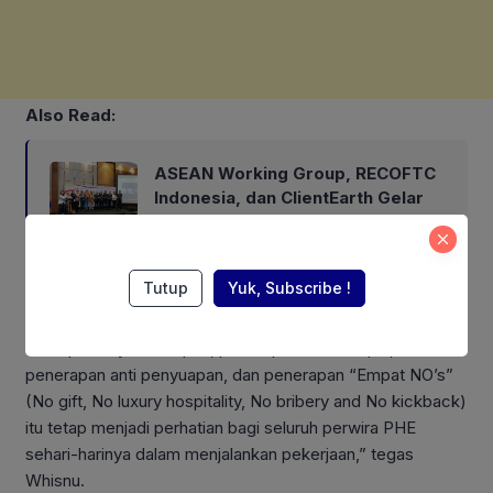
Also Read:
ASEAN Working Group, RECOFTC
Indonesia, dan ClientEarth Gelar
Lokakarya Regional untuk
Memperkuat Tata Kelola
Perhutanan Sosial
Tutup
Yuk, Subscribe !
“Harapan saya ke depan, penerapan anti korupsi,
penerapan anti penyuapan, dan penerapan “Empat NO’s”
(No gift, No luxury hospitality, No bribery and No kickback)
itu tetap menjadi perhatian bagi seluruh perwira PHE
sehari-harinya dalam menjalankan pekerjaan,” tegas
Whisnu.