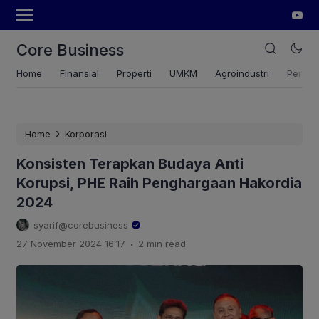
Core Business
Home
Finansial
Properti
UMKM
Agroindustri
Pertan
›
Home
Korporasi
Konsisten Terapkan Budaya Anti
Korupsi, PHE Raih Penghargaan Hakordia
2024
syarif@corebusiness
.
27 November 2024 16:17
2 min read