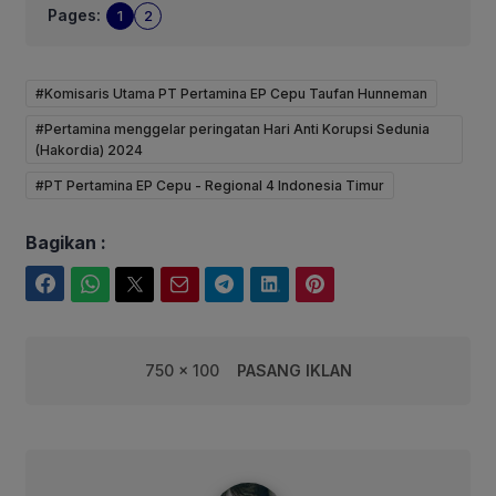
Pages:
1
2
#Komisaris Utama PT Pertamina EP Cepu Taufan Hunneman
#Pertamina menggelar peringatan Hari Anti Korupsi Sedunia
(Hakordia) 2024
#PT Pertamina EP Cepu - Regional 4 Indonesia Timur
Bagikan :
Facebook
WhatsApp
Twitter
Email
Telegram
LinkedIn
Pinterest
750 x 100
PASANG IKLAN
syarif@corebusiness