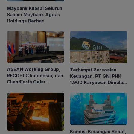
Migas Kanada
Maybank Kuasai Seluruh
Saham Maybank Ageas
Holdings Berhad
ASEAN Working Group,
Terhimpit Persoalan
RECOFTC Indonesia, dan
Keuangan, PT GNI PHK
ClientEarth Gelar
1.900 Karyawan Dimulai
Lokakarya Regional
5 Agustus 2026
untuk Memperkuat Tata
Kelola Perhutanan Sosial
Kondisi Keuangan Sehat,