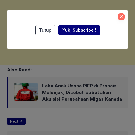
Tutup
Yuk, Subscribe !
Also Read:
Laba Anak Usaha PIEP di Prancis
Melonjak, Disebut-sebut akan
Akuisisi Perusahaan Migas Kanada
Next