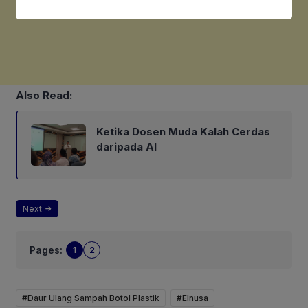
Also Read:
Ketika Dosen Muda Kalah Cerdas
daripada AI
Next
Pages:
1
2
#Daur Ulang Sampah Botol Plastik
#Elnusa