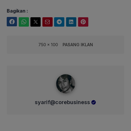
Bagikan :
Facebook
WhatsApp
Twitter
Email
Telegram
LinkedIn
Pinterest
750 x 100
PASANG IKLAN
syarif@corebusiness
syarif@corebusiness