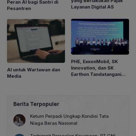
yang Berlakukan Pajak
Peran AI bagi Santri di
Layanan Digital AS
Pesantren
PHE, ExxonMobil, SK
Innovation, dan SK
AI untuk Wartawan dan
Earthon Tandatangani
Media
JSA Pengembangan
Proyek CCS Indonesia–
Korsel
Berita Terpopuler
Ketum Perpadi Ungkap Kondisi Tata
Niaga Beras Nasional
Terhimpit Persoalan Keuangan, PT GNI