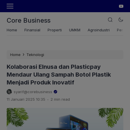
Core Business
Home
Finansial
Properti
UMKM
Agroindustri
Pertan
›
Home
Teknologi
Kolaborasi Elnusa dan Plasticpay
Mendaur Ulang Sampah Botol Plastik
Menjadi Produk Inovatif
syarif@corebusiness
.
11 Januari 2025 10:35
2 min read