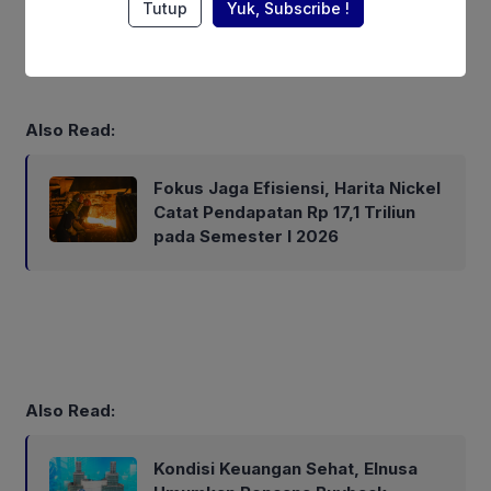
kita dapatkan produksi perikanan budidaya,” tutupnya.
Tutup
Yuk, Subscribe !
(Oby).
Also Read:
Fokus Jaga Efisiensi, Harita Nickel
Catat Pendapatan Rp 17,1 Triliun
pada Semester I 2026
Also Read:
Kondisi Keuangan Sehat, Elnusa