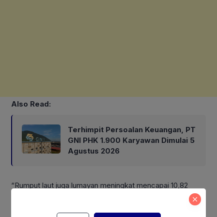
Also Read:
Terhimpit Persoalan Keuangan, PT
GNI PHK 1.900 Karyawan Dimulai 5
Agustus 2026
“Rumput laut juga lumayan meningkat mencapai 10,82
persen dari 9,7 menjadi 10,8 juta ton, jadi kalau digabung
biasanya total kurang lebih sekitar 16 juta ton yang kita bisa