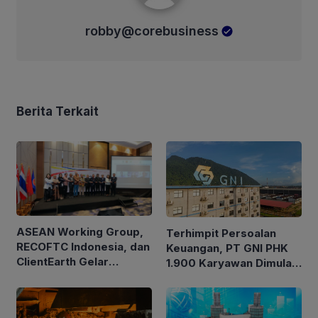
robby@corebusiness
Berita Terkait
ASEAN Working Group,
Terhimpit Persoalan
RECOFTC Indonesia, dan
Keuangan, PT GNI PHK
ClientEarth Gelar
1.900 Karyawan Dimulai
Lokakarya Regional
5 Agustus 2026
untuk Memperkuat Tata
Kelola Perhutanan Sosial