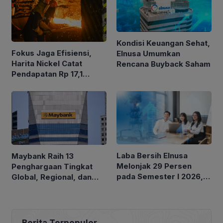
Kondisi Keuangan Sehat,
Fokus Jaga Efisiensi,
Elnusa Umumkan
Harita Nickel Catat
Rencana Buyback Saham
Pendapatan Rp 17,1
Triliun pada Semester I
2026
Laba Bersih Elnusa
Maybank Raih 13
Melonjak 29 Persen
Penghargaan Tingkat
pada Semester I 2026,
Global, Regional, dan
Momentum Perkuat
Nasional di Euromoney
Pertumbuhan
Awards for Excellence
Berkelanjutan
2026
Berita Terpopuler