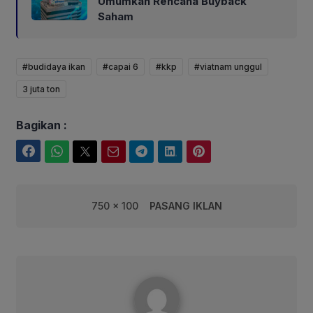
Umumkan Rencana Buyback
Saham
#budidaya ikan
#capai 6
#kkp
#viatnam unggul
3 juta ton
Bagikan :
Facebook
WhatsApp
Twitter
Email
Telegram
LinkedIn
Pinterest
750 x 100
PASANG IKLAN
robby@corebusiness