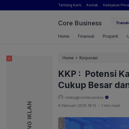
Tentang Kami
Kontak
Kebijakan Priva
Core Business
gamat Pertanian yang Dimaksud Mentan Amran?
Trendi
Home
Finansial
Properti
›
Home
Korporasi
KKP : Potensi Ka
Cukup Besar dan
robby@corebusiness
PASANG IKLAN
PASANG IKLAN
.
6 Februari 2025 18:13
1 min read