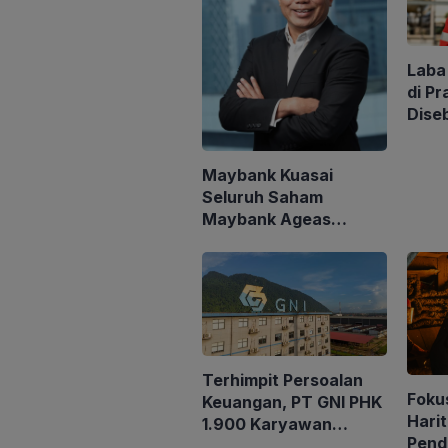
Laba
di Pr
Dise
Akui
Miga
Maybank Kuasai
Seluruh Saham
Maybank Ageas
Holdings Berhad
Terhimpit Persoalan
Fokus
Keuangan, PT GNI PHK
Harit
1.900 Karyawan
Pend
Dimulai 5 Agustus