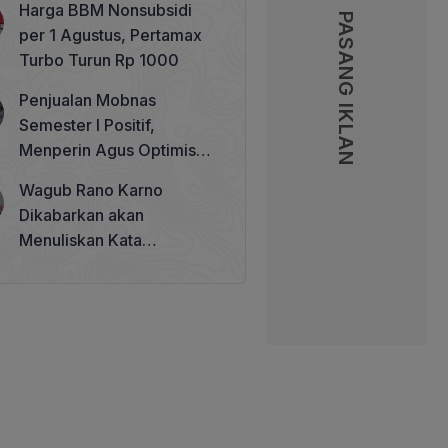
Harga BBM Nonsubsidi
Memperkuat Tata Kelola
PASANG IKLAN
PASANG IKLAN
per 1 Agustus, Pertamax
Perhutanan Sosial
Turbo Turun Rp 1000
Penjualan Mobnas
Semester I Positif,
Menperin Agus Optimistis
Lampaui Target 850 Unit
Wagub Rano Karno
Dikabarkan akan
Menuliskan Kata
Sambutan di Buku Sastra
Betawi 100 Tahun