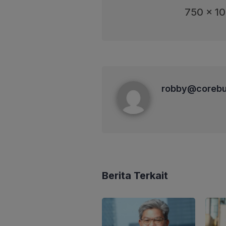
750 x 1
robby@corebusiness
robby@corebu
Berita Terkait