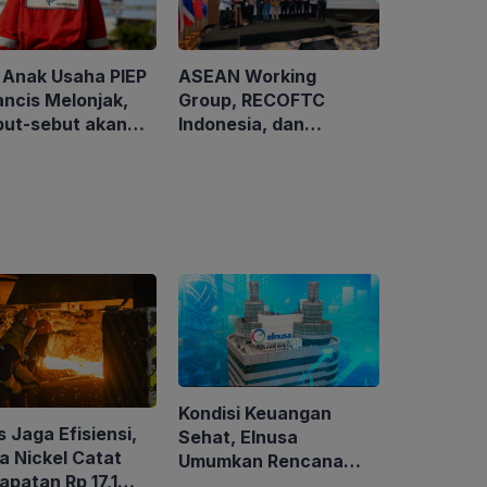
ASEAN Working
 Anak Usaha PIEP
Group, RECOFTC
ancis Melonjak,
Indonesia, dan
but-sebut akan
ClientEarth Gelar
sisi Perusahaan
Lokakarya Regional
s Kanada
untuk Memperkuat
Tata Kelola
Perhutanan Sosial
Kondisi Keuangan
 Jaga Efisiensi,
Sehat, Elnusa
a Nickel Catat
Umumkan Rencana
apatan Rp 17,1
Buyback Saham