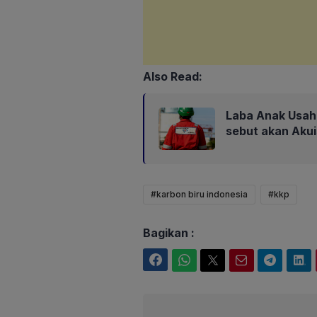
Also Read:
Laba Anak Usaha
sebut akan Aku
#karbon biru indonesia
#kkp
Bagikan :
Facebook
WhatsApp
Twitter
Email
Telegram
LinkedIn