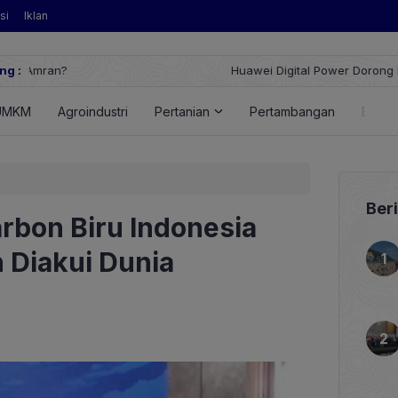
si
Iklan
ng :
Huawei Digital Power Dorong Indonesia Menuju Revolusi Energi T
FusionSolar Terbaru
UMKM
Agroindustri
Pertanian
Pertambangan
Energ
Ber
rbon Biru Indonesia
 Diakui Dunia