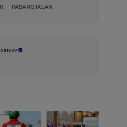
00
PASANG IKLAN
siness