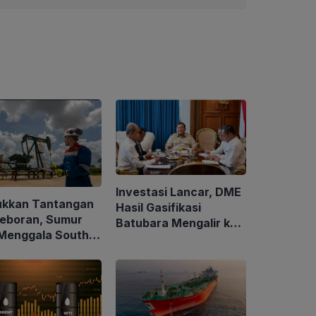
Investasi Lancar, DME
ukkan Tantangan
Hasil Gasifikasi
eboran, Sumur
Batubara Mengalir ke
Menggala South-
Sektor Rumah Tangga
irkan Minyak
5 BOPD