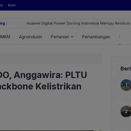
si
Iklan
ng :
Huawei Digital Power Dorong Indonesia Menuju Revolusi Energi T
FusionSolar Terbaru
UMKM
Agroindustri
Pertanian
Pertambangan
Energ
Ber
O, Anggawira: PLTU
ackbone Kelistrikan