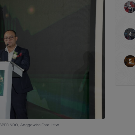
PEBINDO, Anggawira.Foto: Istw