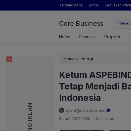
Tentang Kami
Kontak
Kebijakan Priva
Core Business
gamat Pertanian yang Dimaksud Mentan Amran?
Trendi
Home
Finansial
Properti
›
Home
Energi
Ketum ASPEBIND
Tetap Menjadi B
Indonesia
PASANG IKLAN
PASANG IKLAN
syarif@corebusiness
.
8 Juni 2025 11:00
1 min read