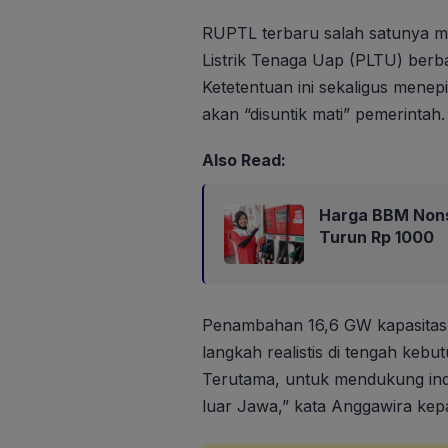
RUPTL terbaru salah satunya 
Listrik Tenaga Uap (PLTU) berba
Ketetentuan ini sekaligus men
akan “disuntik mati” pemerintah.
Also Read:
Harga BBM Nons
Turun Rp 1000
Penambahan 16,6 GW kapasita
langkah realistis di tengah keb
Terutama, untuk mendukung indust
luar Jawa,” kata Anggawira ke