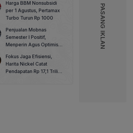
Harga BBM Nonsubsidi
Memperkuat Tata Kelola
PASANG IKLAN
PASANG IKLAN
per 1 Agustus, Pertamax
Perhutanan Sosial
Turbo Turun Rp 1000
Penjualan Mobnas
Semester I Positif,
Menperin Agus Optimistis
Lampaui Target 850 Unit
Fokus Jaga Efisiensi,
Harita Nickel Catat
Pendapatan Rp 17,1 Triliun
pada Semester I 2026