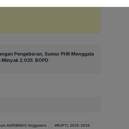
angan Pengeboran, Sumur PHR Menggala
an Minyak 2.035 BOPD
tum ASPEBINDO Anggawira
#RUPTL 2025-2034