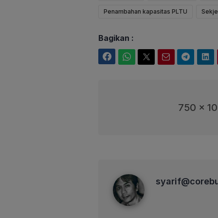
Penambahan kapasitas PLTU
Sekje
Bagikan :
Facebook
WhatsApp
Twitter
Email
Telegram
LinkedIn
750 x 1
syarif@corebusiness
syarif@coreb