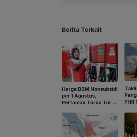
Berita Terkait
Takl
Harga BBM Nonsubsidi
Peng
per 1 Agustus,
PHR 
Pertamax Turbo Turun
21 Al
Rp 1000
2.03