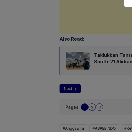
Also Read:
Taklukkan Tant
South-21 Alirk
Next
Pages:
1
2
3
#Anggawira
#ASPEBINDO
#Ke