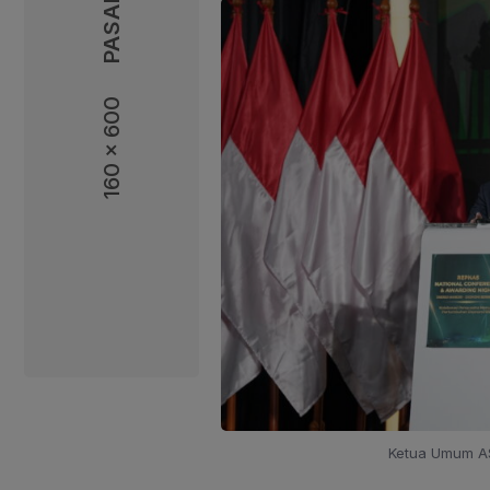
160 x 600
160 x 600
Ketua Umum AS