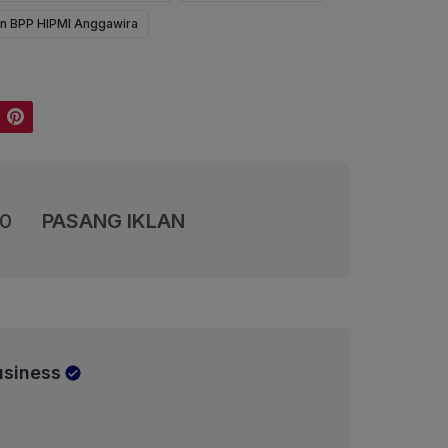
n BPP HIPMI Anggawira
Pinterest
00
PASANG IKLAN
usiness