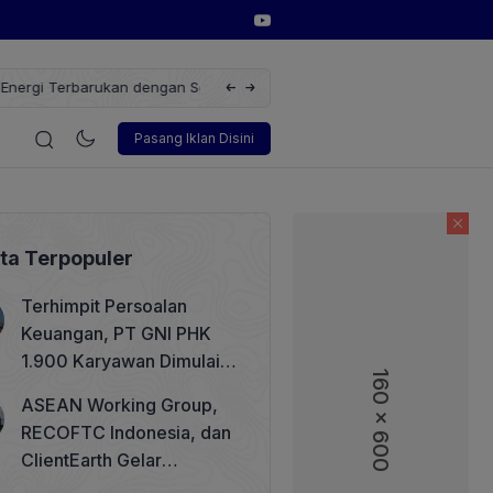
erbarukan dengan Solusi
Wakil Direktur Utama PT Pelindo, Hambra 
i
Korporasi
Teknologi
Otomotif
Wawancara
Sos
Pasang Iklan Disini
ita Terpopuler
Terhimpit Persoalan
Keuangan, PT GNI PHK
1.900 Karyawan Dimulai 5
160 x 600
160 x 600
Agustus 2026
ASEAN Working Group,
RECOFTC Indonesia, dan
ClientEarth Gelar
Lokakarya Regional untuk