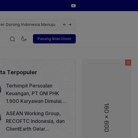
erbarukan dengan Solusi
Wakil Direktur Utama PT Pelindo, Hambra 
gi
Korporasi
Teknologi
Otomotif
Wawancara
Sos
Pasang Iklan Disini
ita Terpopuler
Terhimpit Persoalan
Keuangan, PT GNI PHK
1.900 Karyawan Dimulai 5
160 x 600
160 x 600
Agustus 2026
ASEAN Working Group,
RECOFTC Indonesia, dan
ClientEarth Gelar
Lokakarya Regional untuk