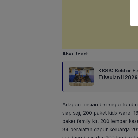
Also Read:
KSSK: Sektor Fi
Triwulan II 202
Adapun rincian barang di lumbun
siap saji, 200 paket kids ware, 
paket family kit, 200 lembar ka
84 peralatan dapur keluarga 202
sandang bayi, dan 100 lembar t