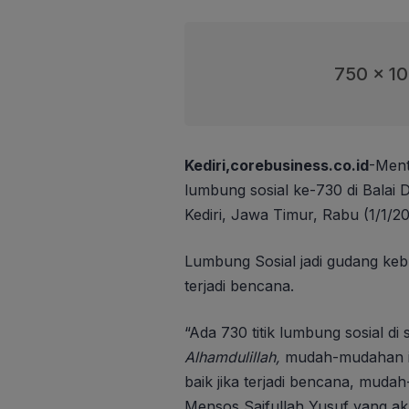
750 x 1
Kediri,corebusiness.co.id
-Ment
lumbung sosial ke-730 di Balai
Kediri, Jawa Timur, Rabu (1/1/20
Lumbung Sosial jadi gudang keb
terjadi bencana.
“Ada 730 titik lumbung sosial di s
Alhamdulillah,
mudah-mudahan in
baik jika terjadi bencana, mudah
Mensos Saifullah Yusuf yang akr