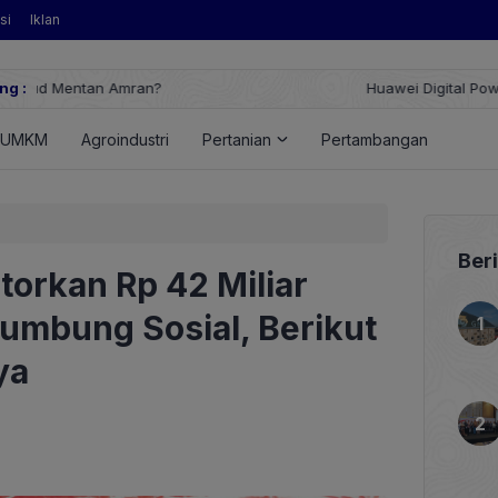
si
Iklan
ng :
Huawei Digital Power Dorong Indonesia Menuju Revolusi Energi T
FusionSolar Terbaru
UMKM
Agroindustri
Pertanian
Pertambangan
Ener
Ber
orkan Rp 42 Miliar
Lumbung Sosial, Berikut
ya