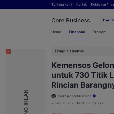
Tentang Kami
Kontak
Kebijakan Priva
Core Business
gamat Pertanian yang Dimaksud Mentan Amran?
Trendi
Home
Finansial
Properti
›
Home
Finansial
Kemensos Gelont
untuk 730 Titik 
Rincian Barangn
PASANG IKLAN
PASANG IKLAN
syarif@corebusiness
.
2 Januari 2025 15:01
2 min read