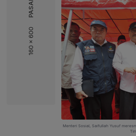
160 x 600
160 x 600
Menteri Sosial, Saifullah Yusuf meres
Tim