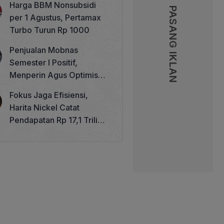
Harga BBM Nonsubsidi
Memperkuat Tata Kelola
PASANG IKLAN
PASANG IKLAN
per 1 Agustus, Pertamax
Perhutanan Sosial
Turbo Turun Rp 1000
Penjualan Mobnas
Semester I Positif,
Menperin Agus Optimistis
Lampaui Target 850 Unit
Fokus Jaga Efisiensi,
Harita Nickel Catat
Pendapatan Rp 17,1 Triliun
pada Semester I 2026