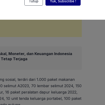
Tutup
Yuk, Subscribe !
skal, Moneter, dan Keuangan Indonesia
6 Tetap Terjaga
g sosial, terdiri dari 1.000 paket makanan
130 selimut A2023, 70 lembar selimut 2024, 150
sur, 16 paket peralatan dapur keluarga 2022,
4, 10 unit tenda keluarga portabel, 100 paket
enda gulung.