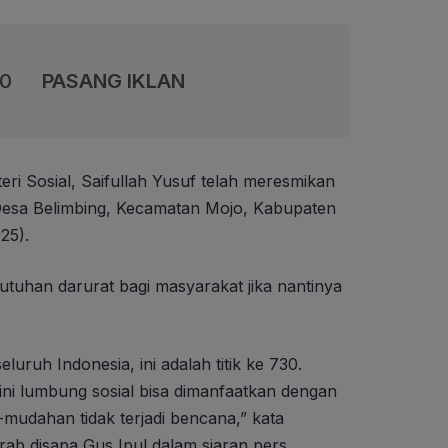
00
PASANG IKLAN
eri Sosial, Saifullah Yusuf telah meresmikan
 Desa Belimbing, Kecamatan Mojo, Kabupaten
25).
utuhan darurat bagi masyarakat jika nantinya
eluruh Indonesia, ini adalah titik ke 730.
i lumbung sosial bisa dimanfaatkan dengan
-mudahan tidak terjadi bencana,” kata
ab disapa Gus Ipul dalam siaran pers.