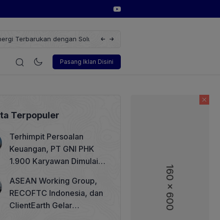
erbarukan dengan Solusi
Wakil Direktur Utama PT Pelindo, Hambra 
i
Korporasi
Teknologi
Otomotif
Wawancara
Sos
Pasang Iklan Disini
ita Terpopuler
Terhimpit Persoalan
Keuangan, PT GNI PHK
1.900 Karyawan Dimulai 5
160 x 600
160 x 600
Agustus 2026
ASEAN Working Group,
RECOFTC Indonesia, dan
ClientEarth Gelar
Lokakarya Regional untuk