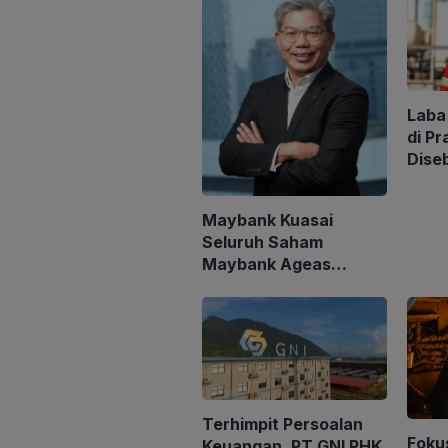
Laba
di Pr
Dise
Akui
Miga
Maybank Kuasai
Seluruh Saham
Maybank Ageas
Holdings Berhad
Terhimpit Persoalan
Fokus
Keuangan, PT GNI PHK