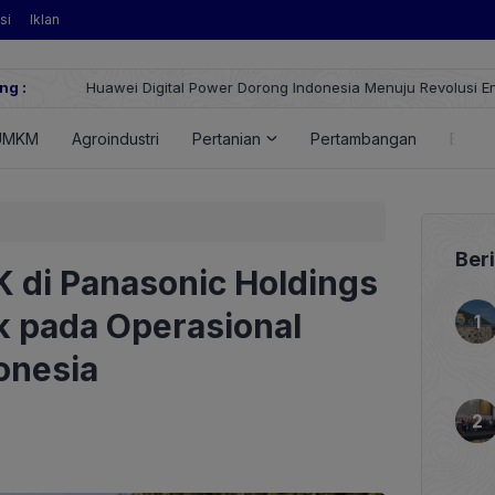
si
Iklan
ng :
Huawei Digital Power Dorong Indonesia Menuju Revolusi Energi T
FusionSolar Terbaru
UMKM
Agroindustri
Pertanian
Pertambangan
Energ
Ber
 di Panasonic Holdings
 pada Operasional
onesia