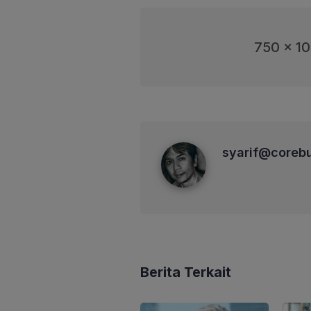
750 x 1
syarif@corebusiness
syarif@coreb
Berita Terkait