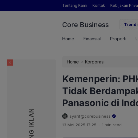
Tentang Kami
Kontak
Kebijakan Priva
Core Business
gamat Pertanian yang Dimaksud Mentan Amran?
Trendi
Home
Finansial
Properti
›
Home
Korporasi
Kemenperin: PHK
Tidak Berdampak
Panasonic di Ind
PASANG IKLAN
PASANG IKLAN
syarif@corebusiness
.
13 Mei 2025 17:25
1 min read