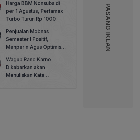
Harga BBM Nonsubsidi
Memperkuat Tata Kelola
PASANG IKLAN
PASANG IKLAN
per 1 Agustus, Pertamax
Perhutanan Sosial
Turbo Turun Rp 1000
Penjualan Mobnas
Semester I Positif,
Menperin Agus Optimistis
Lampaui Target 850 Unit
Wagub Rano Karno
Dikabarkan akan
Menuliskan Kata
Sambutan di Buku Sastra
Betawi 100 Tahun