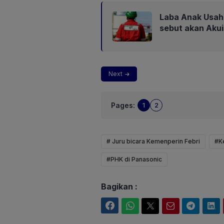
Laba Anak Usaha
sebut akan Aku
Next
Pages:
1
2
# Juru bicara Kemenperin Febri
#K
#PHK di Panasonic
Bagikan :
Facebook
WhatsApp
Twitter
Email
Telegram
LinkedIn