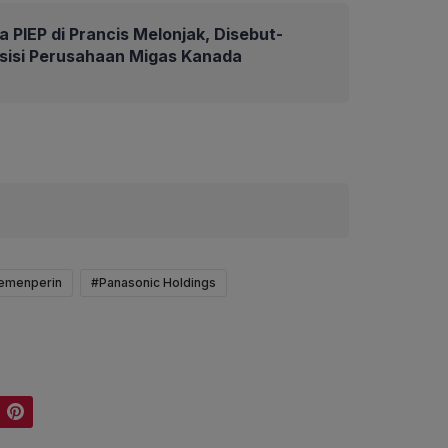
 PIEP di Prancis Melonjak, Disebut-
isisi Perusahaan Migas Kanada
emenperin
#Panasonic Holdings
Pinterest