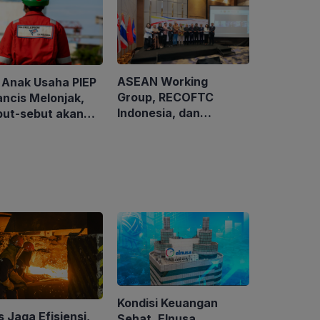
ASEAN Working
 Anak Usaha PIEP
Group, RECOFTC
ancis Melonjak,
Indonesia, dan
but-sebut akan
ClientEarth Gelar
sisi Perusahaan
Lokakarya Regional
s Kanada
untuk Memperkuat
Tata Kelola
Perhutanan Sosial
Kondisi Keuangan
 Jaga Efisiensi,
Sehat, Elnusa