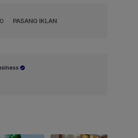
00
PASANG IKLAN
usiness