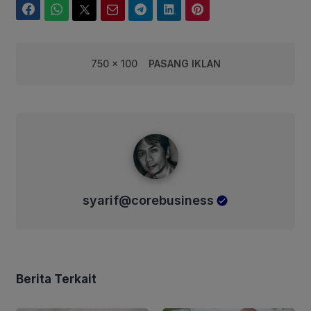
Facebook
WhatsApp
Twitter
Email
Telegram
LinkedIn
Pinterest
750 x 100
PASANG IKLAN
syarif@corebusiness
syarif@corebusiness
Berita Terkait