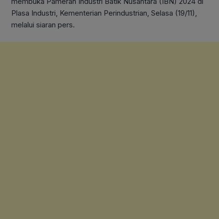
membuka Pameran Industri Batik Nusantara (IBN) 2024 di
Plasa Industri, Kementerian Perindustrian, Selasa (19/11),
melalui siaran pers.