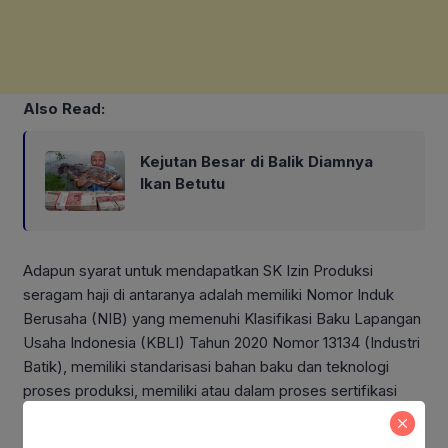
Also Read:
Kejutan Besar di Balik Diamnya
Ikan Betutu
Adapun syarat untuk mendapatkan SK Izin Produksi
seragam haji di antaranya adalah memiliki Nomor Induk
Berusaha (NIB) yang memenuhi Klasifikasi Baku Lapangan
Usaha Indonesia (KBLI) Tahun 2020 Nomor 13134 (Industri
Batik), memiliki standarisasi bahan baku dan teknologi
proses produksi, memiliki atau dalam proses sertifikasi
Batikmark, memiliki atau dalam proses sertifikasi halal yang
telah diajukan kepada Badan Penyelenggara Jaminan