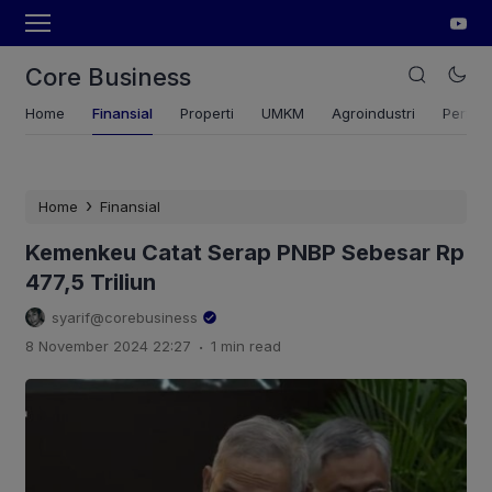
Core Business
Home
Finansial
Properti
UMKM
Agroindustri
Pertan
›
Home
Finansial
Kemenkeu Catat Serap PNBP Sebesar Rp
477,5 Triliun
syarif@corebusiness
.
8 November 2024 22:27
1 min read