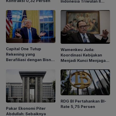
Kontraksi 0,32 Persen
Indonesia Triwulan II
2026 Tetap Terjaga
Capital One Tutup
Wamenkeu Juda:
Rekening yang
Koordinasi Kebijakan
Berafiliasi dengan Bisnis
Menjadi Kunci Menjaga
Keluarga Trump
Stabilitas Ekonomi
RDG BI Pertahankan BI-
Rate 5,75 Persen
Pakar Ekonomi Piter
Abdullah: Sebaiknya