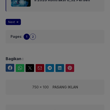
Next
Pages:
1
2
Bagikan :
Facebook
WhatsApp
Twitter
Email
Telegram
LinkedIn
Pinterest
750 x 100
PASANG IKLAN