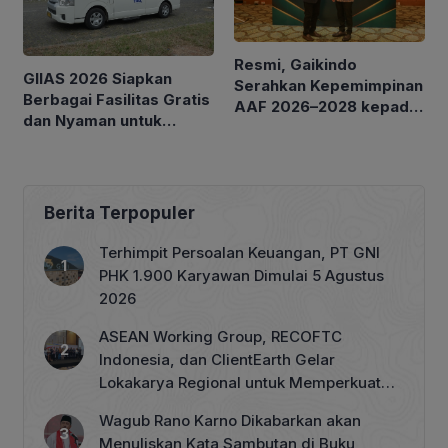
Resmi, Gaikindo
GIIAS 2026 Siapkan
Serahkan Kepemimpinan
Berbagai Fasilitas Gratis
AAF 2026–2028 kepada
dan Nyaman untuk
MAA
Pengunjung
Berita Terpopuler
Terhimpit Persoalan Keuangan, PT GNI
PHK 1.900 Karyawan Dimulai 5 Agustus
2026
ASEAN Working Group, RECOFTC
Indonesia, dan ClientEarth Gelar
Lokakarya Regional untuk Memperkuat
Tata Kelola Perhutanan Sosial
Wagub Rano Karno Dikabarkan akan
Menuliskan Kata Sambutan di Buku