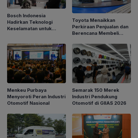
Bosch Indonesia
Toyota Menaikkan
Hadirkan Teknologi
Perkiraan Penjualan dan
Keselamatan untuk
Berencana Membeli
Kendaraan di GIIAS 2026
Kembali Saham Senilai
$6 Miliar
Semarak 150 Merek
Menkeu Purbaya
Industri Pendukung
Menyoroti Peran Industri
Otomotif di GIIAS 2026
Otomotif Nasional