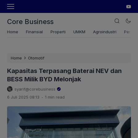
Core Business
Home
Finansial
Properti
UMKM
Agroindustri
Pertan
›
Home
Otomotif
Kapasitas Terpasang Baterai NEV dan
BESS Milik BYD Melonjak
syarif@corebusiness
.
6 Juli 2025 08:13
1 min read