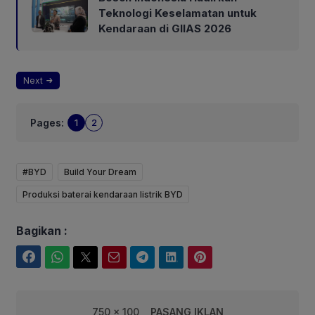
Teknologi Keselamatan untuk
Kendaraan di GIIAS 2026
Next
Pages:
1
2
#BYD
Build Your Dream
Produksi baterai kendaraan listrik BYD
Bagikan :
Facebook
WhatsApp
Twitter
Email
Telegram
LinkedIn
Pinterest
750 x 100
PASANG IKLAN