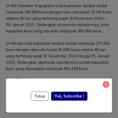
Di KAI Bandara Yogyakarta total kapasitas tempat duduk
sebanyak 216.288 kursi dengan rata-rata harian 12.016 kursi
selama 18 hari yang terhitung sejak 19 Desember 2024 –
05 Januari 2025. Sedangkan di periode sebelumnya, total
kapasitas kursi yang tersedia sebanyak 168.480 kursi.
Di Medan total kapasitas tempat duduk sebanyak 271.440
kursi dengan rata-rata harian 15.080 kursi selama 18 hari
yang terhitung sejak 19 Desember 2024 hingga 05 Januari
2025. Sedangkan diperiode sebelumnya jumlah kapasitas
kursi yang disediakan sebanyak 182.448 kursi.
Also Read:
Fokus Jaga Efisiensi, Harita Nickel
Tutup
Yuk, Subscribe !
Catat Pendapatan Rp 17,1 Triliun
pada Semester I 2026