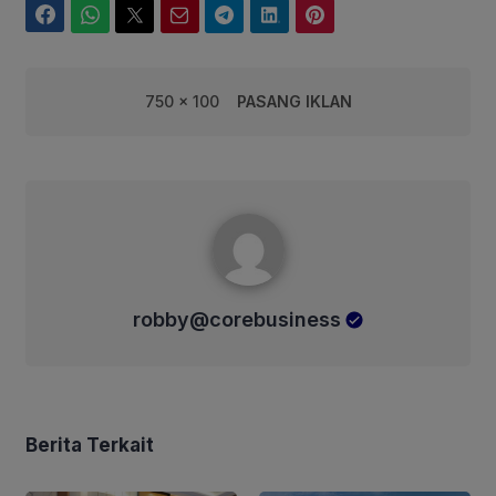
Facebook
WhatsApp
Twitter
Email
Telegram
LinkedIn
Pinterest
750 x 100
PASANG IKLAN
robby@corebusiness
robby@corebusiness
Berita Terkait