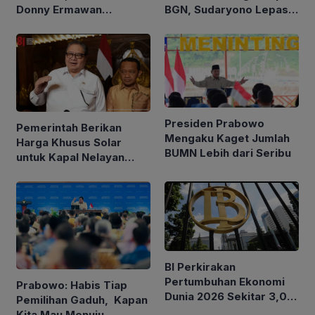
Donny Ermawan
BGN, Sudaryono Lepas
Jelaskan Tujuan
Jabatan Wamentan
Pembentukan URI
Presiden Prabowo
Pemerintah Berikan
Mengaku Kaget Jumlah
Harga Khusus Solar
BUMN Lebih dari Seribu
untuk Kapal Nelayan
Ukuran 30 hingga 200
GT
BI Perkirakan
Pertumbuhan Ekonomi
Prabowo: Habis Tiap
Dunia 2026 Sekitar 3,0
Pemilihan Gaduh, Kapan
Persen, Indonesia antara
Kita Mau Menuju