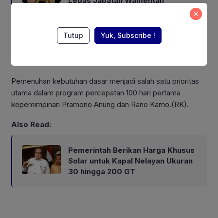
Lepas Jabatan Wamentan
Selain Bansos, Pemprov DKI juga menyerahkan alat bantu
Tutup
Yuk, Subscribe !
fisik sebanyak 10 unit kursi roda anak, 10 unit kursi roda
dewasa, 10 unit tongkat sensorik dan 10 unit tongkat kaki.
Pemenuhan kebutuhan dasar menjadi salah satu prioritas
utama dalam program percepatan 100 hari pertama
kepemimpinan Pramono Anung dan Rano Karno.(RK).
Also Read:
Pemerintah Berikan Harga Khusus
Solar untuk Kapal Nelayan Ukuran
30 hingga 200 GT