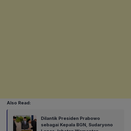
Also Read:
Dilantik Presiden Prabowo
sebagai Kepala BGN, Sudaryono