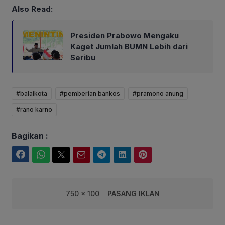
Also Read:
Presiden Prabowo Mengaku
Kaget Jumlah BUMN Lebih dari
Seribu
#balaikota
#pemberian bankos
#pramono anung
#rano karno
Bagikan :
Facebook
WhatsApp
Twitter
Email
Telegram
LinkedIn
Pinterest
750 x 100
PASANG IKLAN