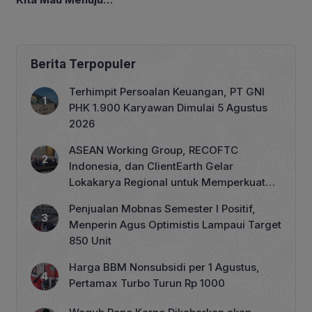
4,9-5,7 Persen
Kesejahteraan Rakyat?
Berita Terpopuler
Terhimpit Persoalan Keuangan, PT GNI
PHK 1.900 Karyawan Dimulai 5 Agustus
2026
ASEAN Working Group, RECOFTC
Indonesia, dan ClientEarth Gelar
Lokakarya Regional untuk Memperkuat
Tata Kelola Perhutanan Sosial
Penjualan Mobnas Semester I Positif,
Menperin Agus Optimistis Lampaui Target
850 Unit
Harga BBM Nonsubsidi per 1 Agustus,
Pertamax Turbo Turun Rp 1000