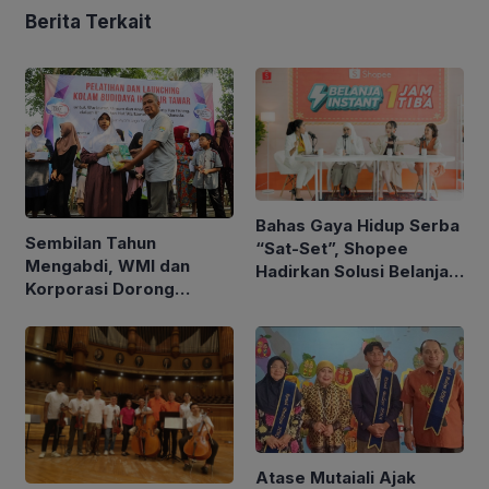
Berita Terkait
Bahas Gaya Hidup Serba
Sembilan Tahun
“Sat-Set”, Shopee
Mengabdi, WMI dan
Hadirkan Solusi Belanja
Korporasi Dorong
Instan 1 Jam untuk
Kemandirian Ekonomi
Penuhi Kebutuhan Harian
Komunitas Difabel
Atase Mutaiali Ajak