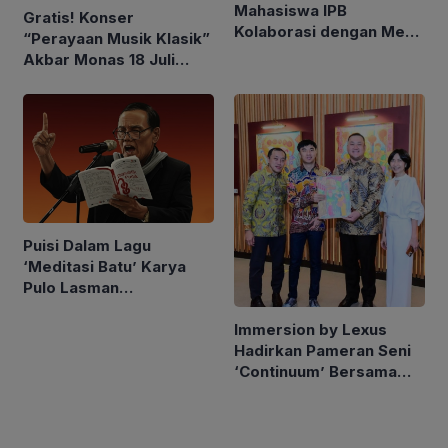
Mahasiswa IPB
Gratis! Konser
Kolaborasi dengan Mesir
“Perayaan Musik Klasik”
di Bidang Pendidikan dan
Akbar Monas 18 Juli
Seni Budaya
2026
Puisi Dalam Lagu
‘Meditasi Batu’ Karya
Pulo Lasman
Simanjuntak Kembali
Immersion by Lexus
Hadir di Channel
Hadirkan Pameran Seni
YouTube
‘Continuum’ Bersama
Seniman Berkebutuhan
Khusus Oliver Wihardja