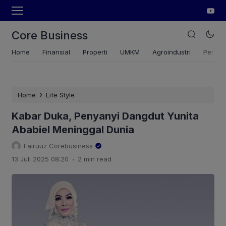
Core Business
Home
Finansial
Properti
UMKM
Agroindustri
Pertan
›
Home
Life Style
Kabar Duka, Penyanyi Dangdut Yunita
Ababiel Meninggal Dunia
Fairuuz Corebusiness
.
13 Juli 2025 08:20
2 min read