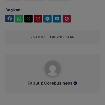
Bagikan :
Facebook
WhatsApp
Twitter
Email
Telegram
LinkedIn
Pinterest
750 x 100
PASANG IKLAN
Fairuuz Corebusiness
Fairuuz Corebusiness