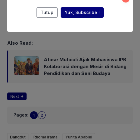
Rahmatullah, salah satu insan dangdut tanah air, Hj. Yunita
Tutup
Yuk, Subscribe !
Ababiel. Teringing doa semoga Allah Subhanahu Wa Ta’ala
menerima amal ibadah Almarhumah,” tulisnya melalui akun
Rhoma Irama Official.
Also Read:
Atase Mutaiali Ajak Mahasiswa IPB
Kolaborasi dengan Mesir di Bidang
Pendidikan dan Seni Budaya
Next
Pages:
1
2
Dangdut
Rhoma Irama
Yunita Ababiel