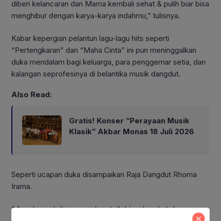
diberi kelancaran dan Mama kembali sehat & pulih biar bisa
menghibur dengan karya-karya indahmu,” tulisnya.
Kabar kepergian pelantun lagu-lagu hits seperti
“Pertengkaran” dan “Maha Cinta” ini pun meninggalkan
duka mendalam bagi keluarga, para penggemar setia, dan
kalangan seprofesinya di belantika musik dangdut.
Also Read:
Gratis! Konser “Perayaan Musik
Klasik” Akbar Monas 18 Juli 2026
Seperti ucapan duka disampaikan Raja Dangdut Rhoma
Irama.
“
Assalamualaikum warahmatullahi wabarakatuh.
Inna
lillahi wa inna ilaihi ro’jiun
. Telah berpulang ke