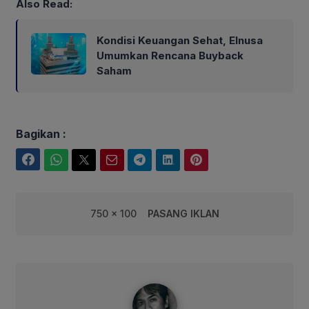
Also Read:
Kondisi Keuangan Sehat, Elnusa
Umumkan Rencana Buyback
Saham
Bagikan :
Facebook
WhatsApp
Twitter
Email
Telegram
LinkedIn
Pinterest
750 x 100
PASANG IKLAN
syarif@corebusiness