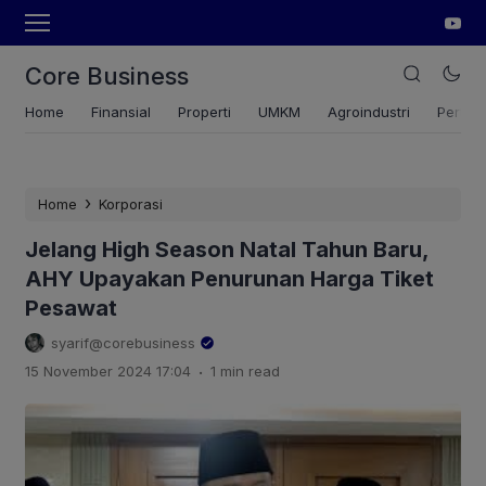
Core Business
Home
Finansial
Properti
UMKM
Agroindustri
Pertan
›
Home
Korporasi
Jelang High Season Natal Tahun Baru,
AHY Upayakan Penurunan Harga Tiket
Pesawat
syarif@corebusiness
.
15 November 2024 17:04
1 min read