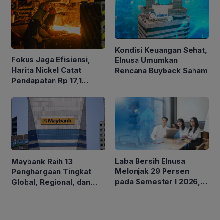
Kondisi Keuangan Sehat,
Fokus Jaga Efisiensi,
Elnusa Umumkan
Harita Nickel Catat
Rencana Buyback Saham
Pendapatan Rp 17,1
Triliun pada Semester I
2026
Laba Bersih Elnusa
Maybank Raih 13
Melonjak 29 Persen
Penghargaan Tingkat
pada Semester I 2026,
Global, Regional, dan
Momentum Perkuat
Nasional di Euromoney
Pertumbuhan
Awards for Excellence
Berkelanjutan
2026