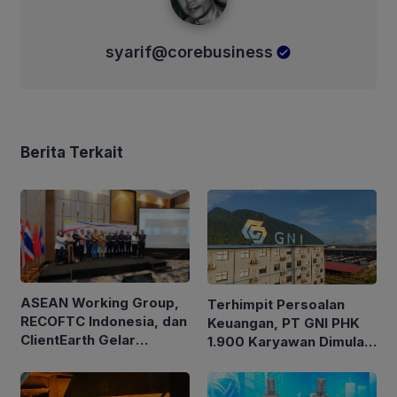
syarif@corebusiness
Berita Terkait
ASEAN Working Group,
Terhimpit Persoalan
RECOFTC Indonesia, dan
Keuangan, PT GNI PHK
ClientEarth Gelar
1.900 Karyawan Dimulai
Lokakarya Regional
5 Agustus 2026
untuk Memperkuat Tata
Kelola Perhutanan Sosial