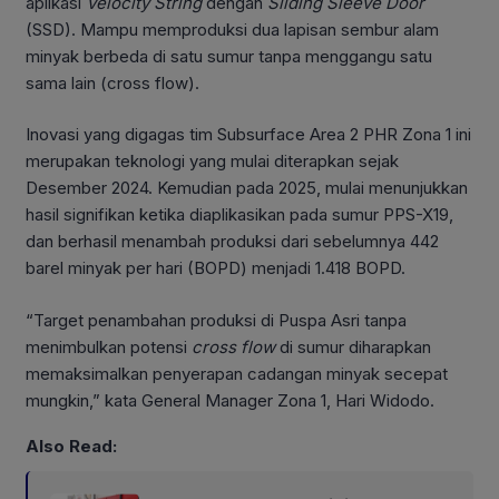
aplikasi
Velocity String
dengan
Sliding Sleeve
Door
(SSD). Mampu memproduksi dua lapisan sembur alam
minyak berbeda di satu sumur tanpa menggangu satu
sama lain (cross flow).
Inovasi yang digagas tim Subsurface Area 2 PHR Zona 1 ini
merupakan teknologi yang mulai diterapkan sejak
Desember 2024. Kemudian pada 2025, mulai menunjukkan
hasil signifikan ketika diaplikasikan pada sumur PPS-X19,
dan berhasil menambah produksi dari sebelumnya 442
barel minyak per hari (BOPD) menjadi 1.418 BOPD.
“Target penambahan produksi di Puspa Asri tanpa
menimbulkan potensi
cross
flow
di sumur diharapkan
memaksimalkan penyerapan cadangan minyak secepat
mungkin,” kata General Manager Zona 1, Hari Widodo.
Also Read: