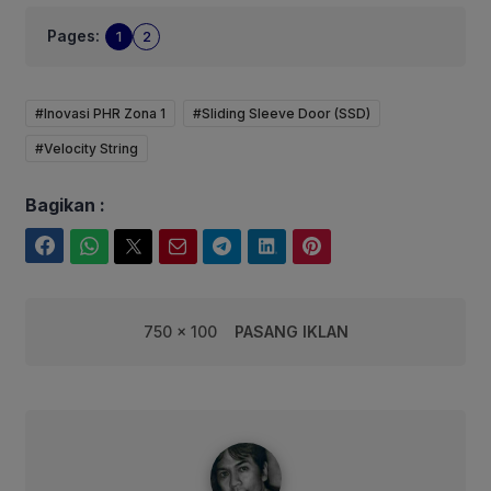
Pages:
1
2
#Inovasi PHR Zona 1
#Sliding Sleeve Door (SSD)
#Velocity String
Bagikan :
Facebook
WhatsApp
Twitter
Email
Telegram
LinkedIn
Pinterest
750 x 100
PASANG IKLAN
syarif@corebusiness