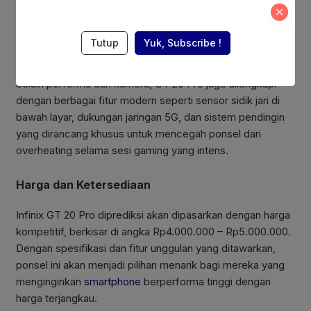
Kendaraan di GIIAS 2026
Tutup
Yuk, Subscribe !
Fitur Tambahan
Selain performa dan kamera,
GT 20 Pro
juga dilengkapi
dengan berbagai fitur modern seperti sensor sidik jari di
bawah layar, dukungan jaringan 5G, dan sistem pendingin
yang dirancang khusus untuk mencegah ponsel dari
overheating selama sesi gaming yang intens.
Harga dan Ketersediaan
Infinix GT 20 Pro diprediksi akan dipasarkan dengan harga
kompetitif, berkisar di angka Rp4.000.000 – Rp5.000.000.
Dengan spesifikasi dan fitur unggulan yang ditawarkan,
ponsel ini akan menjadi pilihan menarik bagi mereka yang
menginginkan
smartphone
berperforma tinggi dengan
harga terjangkau.