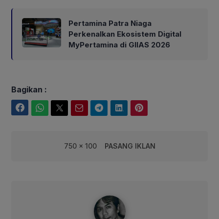
Pertamina Patra Niaga
Perkenalkan Ekosistem Digital
MyPertamina di GIIAS 2026
Bagikan :
Facebook
WhatsApp
Twitter
Email
Telegram
LinkedIn
Pinterest
750 x 100
PASANG IKLAN
syarif@corebusiness