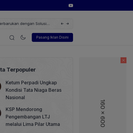
erbarukan dengan Solusi
Wakil Direktur Utama PT Pelindo, Hambra 
i
Korporasi
Teknologi
Otomotif
Wawancara
Sos
Pasang Iklan Disini
ita Terpopuler
Ketum Perpadi Ungkap
Kondisi Tata Niaga Beras
Nasional
160 x 600
160 x 600
KSP Mendorong
Pengembangan LTJ
melalui Lima Pilar Utama