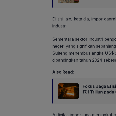
Di sisi lain, kata dia, impor da
industri.
Sementara sektor industri peng
negeri yang signifikan sepanjan
Sulteng menembus angka US$ 22
dibandingkan tahun 2024 sebesa
Also Read:
Fokus Jaga Efis
17,1 Triliun pad
Aktivitas impor juga meningkat m