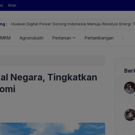
si
Iklan
ng :
Huawei Digital Power Dorong Indonesia Menuju Revolusi Energi T
FusionSolar Terbaru
UMKM
Agroindustri
Pertanian
Pertambangan
Energ
Ber
kal Negara, Tingkatkan
nomi