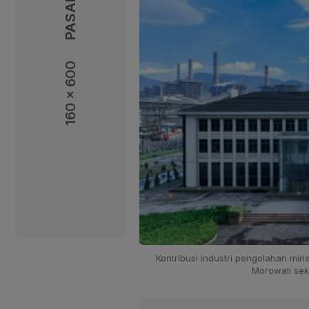
160 x 600
160 x 600
Kontribusi industri pengolahan min
Morowali seka