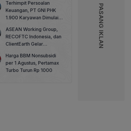
Terhimpit Persoalan
PASANG IKLAN
PASANG IKLAN
Keuangan, PT GNI PHK
1.900 Karyawan Dimulai 5
Agustus 2026
ASEAN Working Group,
RECOFTC Indonesia, dan
ClientEarth Gelar
Lokakarya Regional untuk
Harga BBM Nonsubsidi
Memperkuat Tata Kelola
per 1 Agustus, Pertamax
Perhutanan Sosial
Turbo Turun Rp 1000