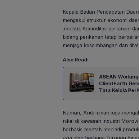
Kepala Badan Pendapatan Daerah
mengakui struktur ekonomi dae
industri. Komoditas pertanian d
bidang perikanan tetap berpera
menjaga keseimbangan dan divers
Also Read:
ASEAN Working 
ClientEarth Gel
Tata Kelola Per
Namun, Andi Irman juga mengakui
nikel di kawasan industri Morow
berbasis mentah menjadi produk 
iron
, dan berbagai turunan loga