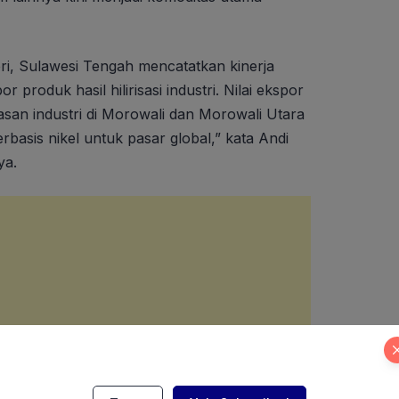
eri, Sulawesi Tengah mencatatkan kinerja
 produk hasil hilirisasi industri. Nilai ekspor
wasan industri di Morowali dan Morowali Utara
rbasis nikel untuk pasar global,” kata Andi
ya.