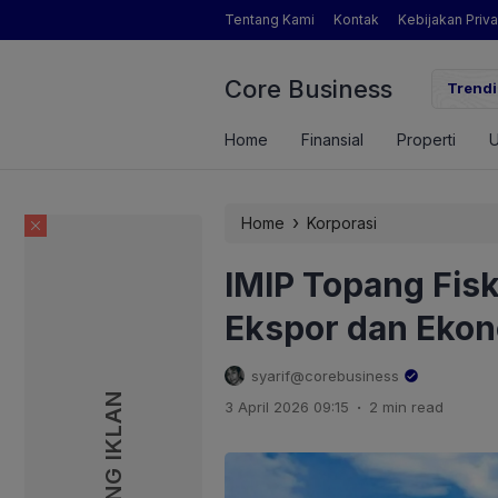
Tentang Kami
Kontak
Kebijakan Priva
Core Business
gamat Pertanian yang Dimaksud Mentan Amran?
Trendi
Home
Finansial
Properti
›
Home
Korporasi
IMIP Topang Fis
Ekspor dan Eko
syarif@corebusiness
PASANG IKLAN
PASANG IKLAN
.
3 April 2026 09:15
2 min read