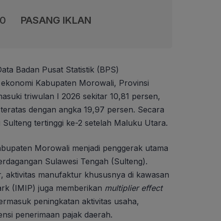
00
PASANG IKLAN
Data Badan Pusat Statistik (BPS)
ekonomi Kabupaten Morowali, Provinsi
suki triwulan I 2026 sekitar 10,81 persen,
i teratas dengan angka 19,97 persen. Secara
ulteng tertinggi ke-2 setelah Maluku Utara.
Kabupaten Morowali menjadi penggerak utama
rdagangan Sulawesi Tengah (Sulteng).
r, aktivitas manufaktur khususnya di kawasan
Park (IMIP) juga memberikan
multiplier
effect
ermasuk peningkatan aktivitas usaha,
tensi penerimaan pajak daerah.