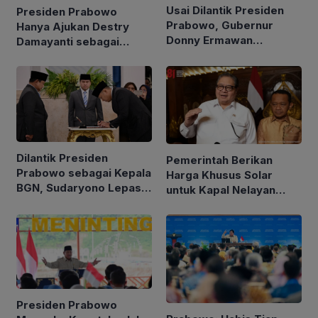
Usai Dilantik Presiden
Presiden Prabowo
Prabowo, Gubernur
Hanya Ajukan Destry
Donny Ermawan
Damayanti sebagai
Jelaskan Tujuan
Calon Gubernur BI
Pembentukan URI
Dilantik Presiden
Pemerintah Berikan
Prabowo sebagai Kepala
Harga Khusus Solar
BGN, Sudaryono Lepas
untuk Kapal Nelayan
Jabatan Wamentan
Ukuran 30 hingga 200
GT
Presiden Prabowo