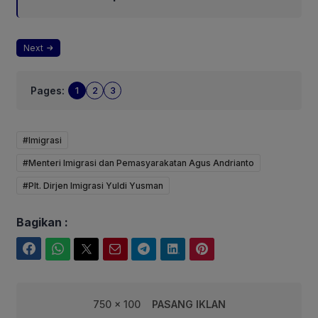
Next
Pages:
1
2
3
#Imigrasi
#Menteri Imigrasi dan Pemasyarakatan Agus Andrianto
#Plt. Dirjen Imigrasi Yuldi Yusman
Bagikan :
Facebook
WhatsApp
Twitter
Email
Telegram
LinkedIn
Pinterest
750 x 100
PASANG IKLAN