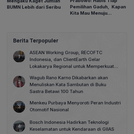
Prabowo: Habis Tiap
Mengaku Kaget Jumlah
Pemilihan Gaduh, Kapan
BUMN Lebih dari Seribu
Kita Mau Menuju
Kesejahteraan Rakyat?
Berita Terpopuler
ASEAN Working Group, RECOFTC
Indonesia, dan ClientEarth Gelar
Lokakarya Regional untuk Memperkuat
Tata Kelola Perhutanan Sosial
Wagub Rano Karno Dikabarkan akan
Menuliskan Kata Sambutan di Buku
Sastra Betawi 100 Tahun
Menkeu Purbaya Menyoroti Peran Industri
Otomotif Nasional
Bosch Indonesia Hadirkan Teknologi
Keselamatan untuk Kendaraan di GIIAS