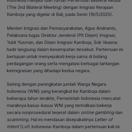
Indonesia menjadi tuan rumah Pertemuan Bilateral Kedua
(The 2nd Bilateral Meeting) dengan Imigrasi Kerajaan
Kamboja yang digelar di Bali, pada Senin (19/5/2025).
Menteri Imigrasi dan Pemasyarakatan, Agus Andrianto,
Pelaksana tugas Direktur Jenderal (Plt Dirjen) Imigrasi,
Yuldi Yusman, dan Dirjen Imigrasi Kamboja, Sok Veasna
hadir langsung dalam kesempatan tersebut. Pertemuan ini
bertujuan untuk menyepakati kerja sama di bidang
perdagangan orang serta mengatasi berbagai tantangan
keimigrasian yang dihadapi kedua negara.
Seiring dengan peningkatan jumlah Warga Negara
Indonesia (WNI) yang berangkat ke Kamboja dalam
beberapa tahun terakhir, Pemerintah Indonesia mencatat
maraknya kasus-kasus WNI yang terindikasi bekerja
secara nonprosedural terjerat dalam
online
gambling
dan
scamming
. Hal ini mendasari disepakatinya
Letter of
Intent
(LoI) Indonesia-Kamboja dalam pertemuan kali ini.