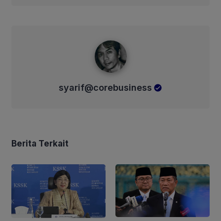
syarif@corebusiness
syarif@corebusiness
Berita Terkait