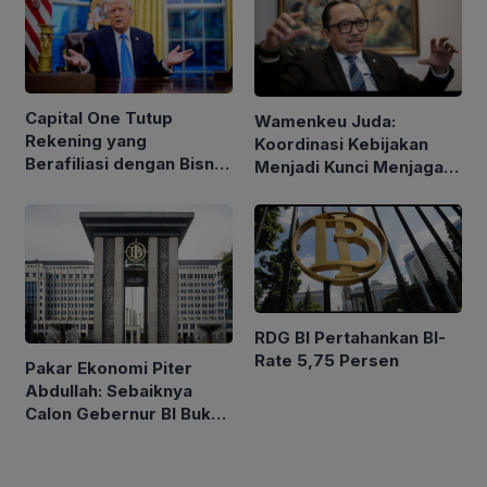
Capital One Tutup
Wamenkeu Juda:
Rekening yang
Koordinasi Kebijakan
Berafiliasi dengan Bisnis
Menjadi Kunci Menjaga
Keluarga Trump
Stabilitas Ekonomi
RDG BI Pertahankan BI-
Rate 5,75 Persen
Pakar Ekonomi Piter
Abdullah: Sebaiknya
Calon Gebernur BI Bukan
Tipe Artis