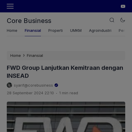
Core Business
Home
Finansial
Properti
UMKM
Agroindustri
Pertan
›
Home
Finansial
FWD Group Lanjutkan Kemitraan dengan
INSEAD
syarif@corebusiness
.
28 September 2024 22:10
1 min read