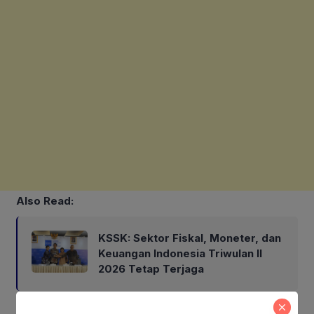
Also Read:
KSSK: Sektor Fiskal, Moneter, dan
Keuangan Indonesia Triwulan II
2026 Tetap Terjaga