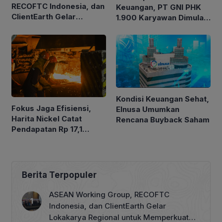
RECOFTC Indonesia, dan
Keuangan, PT GNI PHK
ClientEarth Gelar
1.900 Karyawan Dimulai
Lokakarya Regional
5 Agustus 2026
untuk Memperkuat Tata
Kelola Perhutanan Sosial
Kondisi Keuangan Sehat,
Fokus Jaga Efisiensi,
Elnusa Umumkan
Harita Nickel Catat
Rencana Buyback Saham
Pendapatan Rp 17,1
Triliun pada Semester I
2026
Berita Terpopuler
ASEAN Working Group, RECOFTC
Indonesia, dan ClientEarth Gelar
Lokakarya Regional untuk Memperkuat