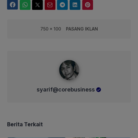
Facebook
WhatsApp
Twitter
Email
Telegram
LinkedIn
Pinterest
750 x 100
PASANG IKLAN
syarif@corebusiness
syarif@corebusiness
Berita Terkait