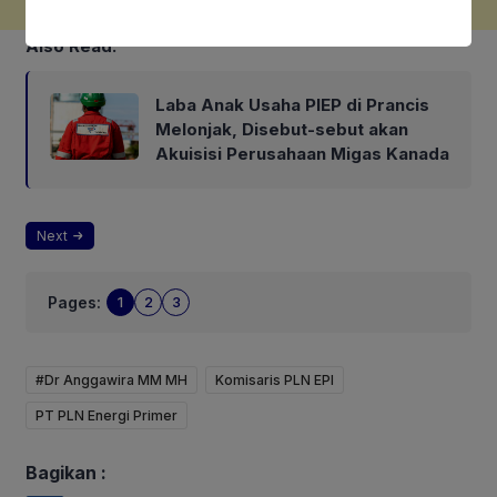
Also Read:
Laba Anak Usaha PIEP di Prancis
Melonjak, Disebut-sebut akan
Akuisisi Perusahaan Migas Kanada
Next
Pages:
1
2
3
#Dr Anggawira MM MH
Komisaris PLN EPI
PT PLN Energi Primer
Bagikan :