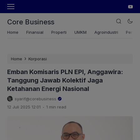
Core Business
Home
Finansial
Properti
UMKM
Agroindustri
Pertan
›
Home
Korporasi
Emban Komisaris PLN EPI, Anggawira:
Tanggung Jawab Kolektif Jaga
Ketahanan Energi Nasional
syarif@corebusiness
.
12 Juli 2025 12:01
1 min read