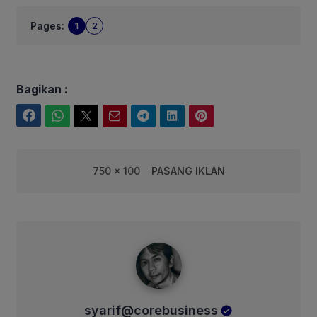
Pages:
1
2
Bagikan :
Facebook
WhatsApp
Twitter
Email
Telegram
LinkedIn
Pinterest
750 x 100
PASANG IKLAN
syarif@corebusiness
syarif@corebusiness