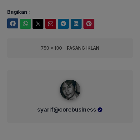
Bagikan :
Facebook
WhatsApp
Twitter
Email
Telegram
LinkedIn
Pinterest
750 x 100
PASANG IKLAN
syarif@corebusiness
syarif@corebusiness