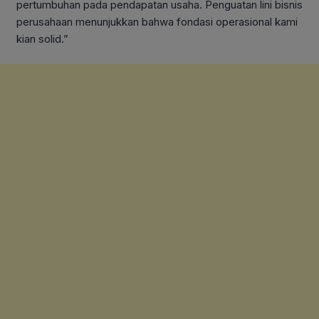
pertumbuhan pada pendapatan usaha. Penguatan lini bisnis
perusahaan menunjukkan bahwa fondasi operasional kami
kian solid.”