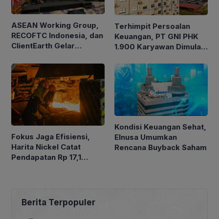
ASEAN Working Group,
Terhimpit Persoalan
RECOFTC Indonesia, dan
Keuangan, PT GNI PHK
ClientEarth Gelar
1.900 Karyawan Dimulai
Lokakarya Regional
5 Agustus 2026
untuk Memperkuat Tata
Kelola Perhutanan Sosial
Kondisi Keuangan Sehat,
Fokus Jaga Efisiensi,
Elnusa Umumkan
Harita Nickel Catat
Rencana Buyback Saham
Pendapatan Rp 17,1
Triliun pada Semester I
2026
Berita Terpopuler