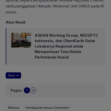
optimal, seperti pengoperasian Modular Rig pada 5 sumur,
serta penggunaan Hidraulic Workover Unit (HWU) pada 81
sumur.
Also Read:
ASEAN Working Group, RECOFTC
Indonesia, dan ClientEarth Gelar
Lokakarya Regional untuk
Memperkuat Tata Kelola
Perhutanan Sosial
Next
Pages:
1
2
#Elnusa
Pendapatan Elnusa Semester I