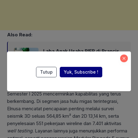
Also Read:
Laba Anak Usaha PIEP di Prancis
Melonjak, Disebut-sebut akan
Akuisisi Perusahaan Migas Kanada
Tutup
Yuk, Subscribe !
Sejalan dengan itu, Kinerja operasional Elnusa pada
Semester I 2025 mencerminkan kapabilitas yang terus
berkembang. Di segmen jasa hulu migas terintegrasi,
Elnusa mencatat pencapaian penting melalui survei
seismik 3D seluas 564,85 km² dan 2D 13,14 km, serta
penyelesaian 551 pekerjaan wireline dan 7.401 aktivitas
well testing
. Layanan lainnya juga menunjukkan performa