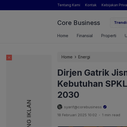
Tentang Kami
Kontak
Kebijakan Priva
Core Business
gamat Pertanian yang Dimaksud Mentan Amran?
Trendi
Home
Finansial
Properti
›
Home
Energi
Dirjen Gatrik Ji
Kebutuhan SPKLU
2030
PASANG IKLAN
PASANG IKLAN
syarif@corebusiness
.
18 Februari 2025 10:02
1 min read