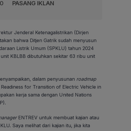
00
PASANG IKLAN
rektur Jenderal Ketenagalistrikan (Dirjen
atakan bahwa Ditjen Gatrik sudah menyusun
ndaraan Listrik Umum (SPKLU) tahun 2024
a unit KBLBB dibutuhkan sekitar 63 ribu unit
u menyampaikan, dalam penyusunan
roadmap
eadiness for Transition of Electric Vehicle in
pakan kerja sama dengan United Nations
P).
manager
ENTREV untuk membuat kajian atau
. Saya melihat dari kajian itu, jika kita