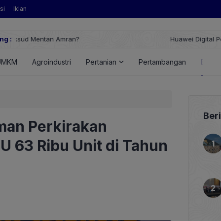
si
Iklan
ng :
Huawei Digital Power Dorong Indonesia Menuju Revolusi Energi T
FusionSolar Terbaru
UMKM
Agroindustri
Pertanian
Pertambangan
Energ
Ber
sman Perkirakan
 63 Ribu Unit di Tahun