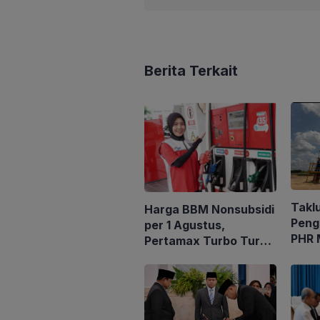
Berita Terkait
Takl
Harga BBM Nonsubsidi
Peng
per 1 Agustus,
PHR 
Pertamax Turbo Turun
21 Al
Rp 1000
2.03