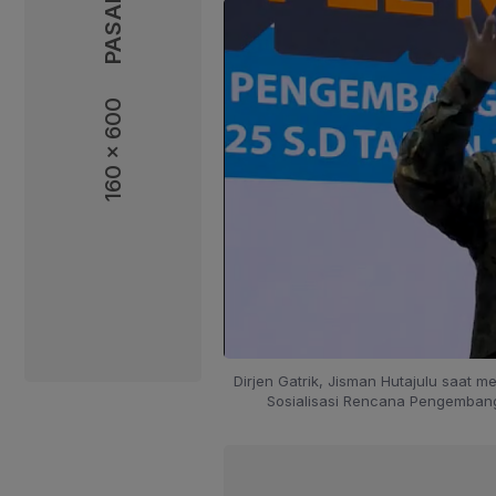
160 x 600
160 x 600
Dirjen Gatrik, Jisman Hutajulu saat
Sosialisasi Rencana Pengemban