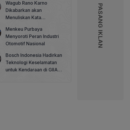
Wagub Rano Karno
Memperkuat Tata Kelola
PASANG IKLAN
PASANG IKLAN
Dikabarkan akan
Perhutanan Sosial
Menuliskan Kata
Sambutan di Buku Sastra
Menkeu Purbaya
Betawi 100 Tahun
Menyoroti Peran Industri
Otomotif Nasional
Bosch Indonesia Hadirkan
Teknologi Keselamatan
untuk Kendaraan di GIIAS
2026