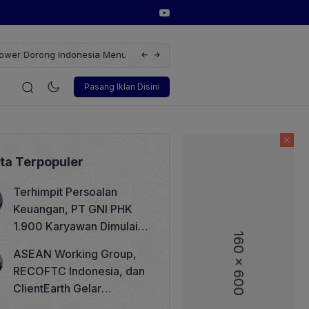
erbarukan dengan Solusi
Wakil Direktur Utama PT Pelindo, Hambra 
i
Korporasi
Teknologi
Otomotif
Wawancara
Sos
Pasang Iklan Disini
ita Terpopuler
Terhimpit Persoalan
Keuangan, PT GNI PHK
1.900 Karyawan Dimulai 5
160 x 600
160 x 600
Agustus 2026
ASEAN Working Group,
RECOFTC Indonesia, dan
ClientEarth Gelar
Lokakarya Regional untuk