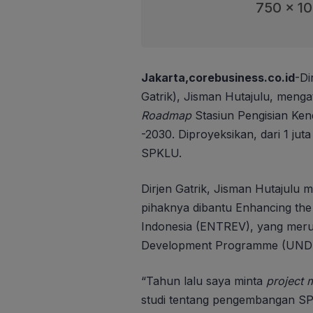
750 x 1
Jakarta,corebusiness.co.id
-Di
Gatrik), Jisman Hutajulu, meng
Roadmap
Stasiun Pengisian Ke
-2030. Diproyeksikan, dari 1 jut
SPKLU.
Dirjen Gatrik, Jisman Hutajul
pihaknya dibantu Enhancing the R
Indonesia (ENTREV), yang meru
Development Programme (UND
“Tahun lalu saya minta
project 
studi tentang pengembangan SPKLU