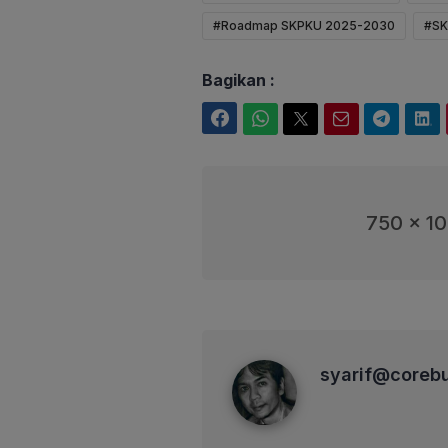
#Roadmap SKPKU 2025-2030
#SK
Bagikan :
Facebook
WhatsApp
Twitter
Email
Telegram
LinkedIn
750 x 1
syarif@corebusiness
syarif@coreb