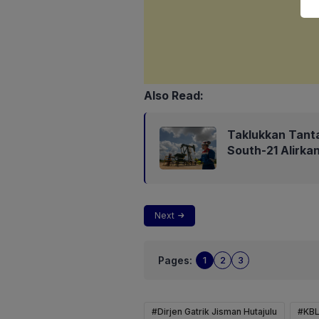
Also Read:
Taklukkan Tant
South-21 Alirk
Next
Pages:
1
2
3
#Dirjen Gatrik Jisman Hutajulu
#KB