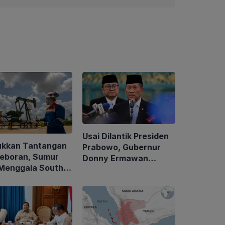
Usai Dilantik Presiden
ukkan Tantangan
Prabowo, Gubernur
eboran, Sumur
Donny Ermawan
Menggala South-
Jelaskan Tujuan
irkan Minyak
Pembentukan URI
5 BOPD