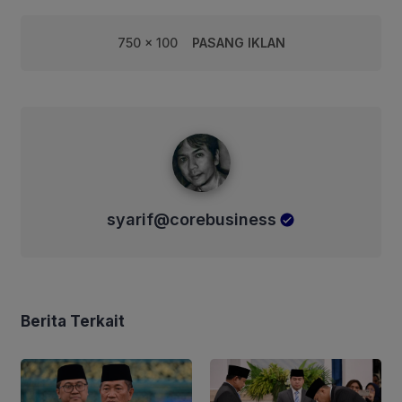
750 x 100
PASANG IKLAN
syarif@corebusiness
syarif@corebusiness
Berita Terkait