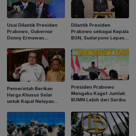
Usai Dilantik Presiden
Dilantik Presiden
Prabowo, Gubernur
Prabowo sebagai Kepala
Donny Ermawan
BGN, Sudaryono Lepas
Jelaskan Tujuan
Jabatan Wamentan
Pembentukan URI
Presiden Prabowo
Pemerintah Berikan
Mengaku Kaget Jumlah
Harga Khusus Solar
BUMN Lebih dari Seribu
untuk Kapal Nelayan
Ukuran 30 hingga 200
GT