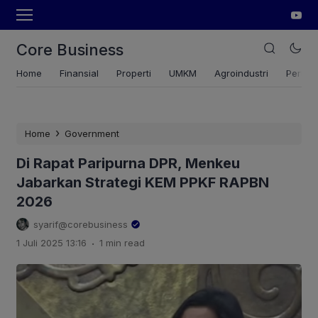
Core Business
Home
Finansial
Properti
UMKM
Agroindustri
Pertan
›
Home
Government
Di Rapat Paripurna DPR, Menkeu
Jabarkan Strategi KEM PPKF RAPBN
2026
syarif@corebusiness
.
1 Juli 2025 13:16
1 min read