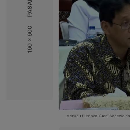
160 x 600
160 x 600
Menkeu Purbaya Yudhi Sadewa saat