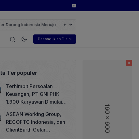
erbarukan dengan Solusi
Wakil Direktur Utama PT Pelindo, Hambra 
gi
Korporasi
Teknologi
Otomotif
Wawancara
Sos
Pasang Iklan Disini
ita Terpopuler
Terhimpit Persoalan
Keuangan, PT GNI PHK
1.900 Karyawan Dimulai 5
160 x 600
160 x 600
Agustus 2026
ASEAN Working Group,
RECOFTC Indonesia, dan
ClientEarth Gelar
Lokakarya Regional untuk