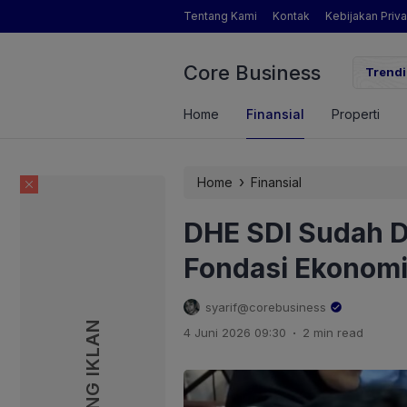
Tentang Kami
Kontak
Kebijakan Priva
Core Business
gamat Pertanian yang Dimaksud Mentan Amran?
Trendi
Home
Finansial
Properti
›
Home
Finansial
DHE SDI Sudah D
Fondasi Ekonomi
syarif@corebusiness
PASANG IKLAN
PASANG IKLAN
.
4 Juni 2026 09:30
2 min read