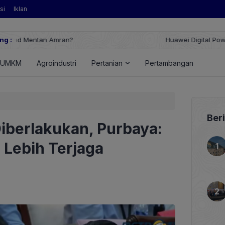
si
Iklan
ng :
Huawei Digital Power Dorong Indonesia Menuju Revolusi Energi T
FusionSolar Terbaru
UMKM
Agroindustri
Pertanian
Pertambangan
Ener
Ber
iberlakukan, Purbaya:
 Lebih Terjaga