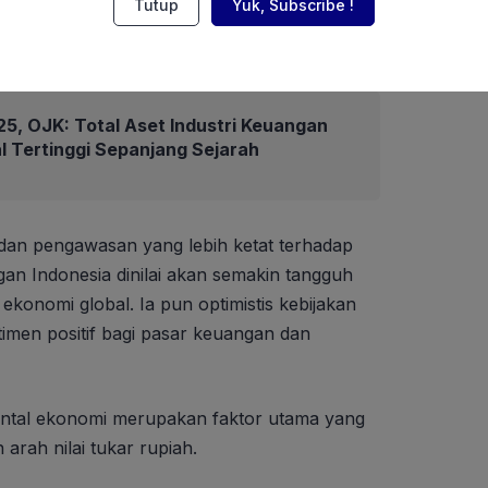
Tutup
Yuk, Subscribe !
5, OJK: Total Aset Industri Keuangan
l Tertinggi Sepanjang Sejarah
 dan pengawasan yang lebih ketat terhadap
an Indonesia dinilai akan semakin tangguh
konomi global. Ia pun optimistis kebijakan
men positif bagi pasar keuangan dan
ntal ekonomi merupakan faktor utama yang
rah nilai tukar rupiah.