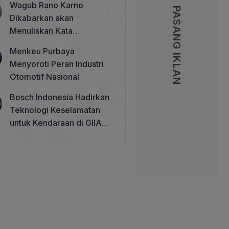
Wagub Rano Karno
Memperkuat Tata Kelola
PASANG IKLAN
PASANG IKLAN
Dikabarkan akan
Perhutanan Sosial
Menuliskan Kata
Sambutan di Buku Sastra
Menkeu Purbaya
Betawi 100 Tahun
Menyoroti Peran Industri
Otomotif Nasional
Bosch Indonesia Hadirkan
Teknologi Keselamatan
untuk Kendaraan di GIIAS
2026