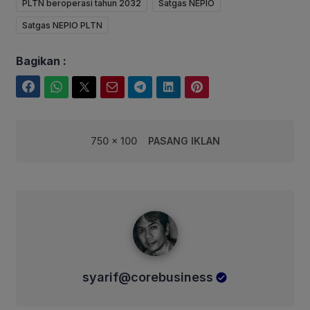
PLTN beroperasi tahun 2032
Satgas NEPIO
Satgas NEPIO PLTN
Bagikan :
Facebook
WhatsApp
Twitter
Email
Telegram
LinkedIn
Pinterest
750 x 100
PASANG IKLAN
syarif@corebusiness
syarif@corebusiness