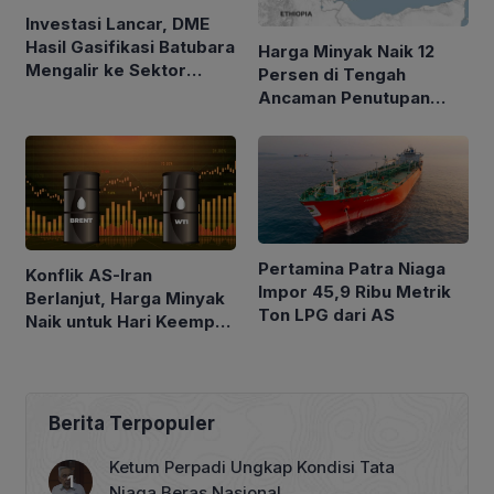
Investasi Lancar, DME
Hasil Gasifikasi Batubara
Harga Minyak Naik 12
Mengalir ke Sektor
Persen di Tengah
Rumah Tangga
Ancaman Penutupan
Laut Merah
Pertamina Patra Niaga
Konflik AS-Iran
Impor 45,9 Ribu Metrik
Berlanjut, Harga Minyak
Ton LPG dari AS
Naik untuk Hari Keempat
Berturut-turut
Berita Terpopuler
Ketum Perpadi Ungkap Kondisi Tata
Niaga Beras Nasional