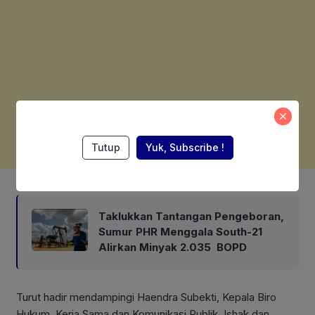
Tutup
Yuk, Subscribe !
Also Read:
Taklukkan Tantangan Pengeboran,
Sumur PHR Menggala South-21
Alirkan Minyak 2.035 BOPD
Turut hadir mendampingi Haendra Subekti, Kepala Biro
Hukum, Kerja Sama dan Komunikasi Publik, Ishak dan