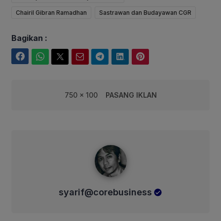
Chairil Gibran Ramadhan
Sastrawan dan Budayawan CGR
Bagikan :
Facebook
WhatsApp
Twitter
Email
Telegram
LinkedIn
Pinterest
750 x 100
PASANG IKLAN
syarif@corebusiness
syarif@corebusiness