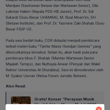
Mardjani (Sastrawan Betawi dan Wartawan Senior), Diki
Lukman Hakim (Kepala PDS HB Jassin), Prof. Dr. Edi
Sukardi (Guru Besar UHAMKA), M. Rizal Moen’im, SH
(Betawi Institute), dan Prof. Dr. Yasmine Zaki Shahab (Guru
Besar FISIP UI).
Pada sesi bedah buku, CGR didaulat menjadi pembicara
terkait materi buku “Tjente Manis Hoedjan Gerimis” yang
diluncurkannya tersebut. Selain itu, akan hadir pula para
pembicara Idrus F. Shahab (Mantan Wartawan Senior
Majalah Tempo), dan Nuthayla Anwar (Penyair dan Wakil
Rektor Universitas Al Ghurabba). Sesi ini dimoderatori oleh
M. Syakur Usman (Ketua Forum Jurnalis Betawi).
Also Read:
Gratis! Konser “Perayaan Musik
Klasik” Akbar Monas 18 Juli 2026