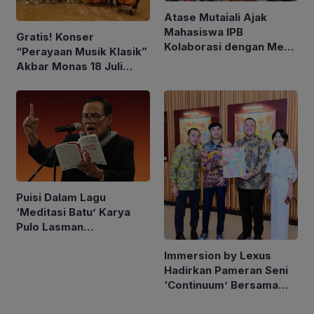
Atase Mutaiali Ajak
Mahasiswa IPB
Gratis! Konser
Kolaborasi dengan Mesir
“Perayaan Musik Klasik”
di Bidang Pendidikan dan
Akbar Monas 18 Juli
Seni Budaya
2026
Puisi Dalam Lagu
‘Meditasi Batu’ Karya
Pulo Lasman
Simanjuntak Kembali
Immersion by Lexus
Hadir di Channel
Hadirkan Pameran Seni
YouTube
‘Continuum’ Bersama
Seniman Berkebutuhan