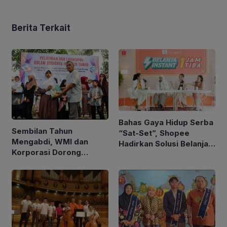
Berita Terkait
Bahas Gaya Hidup Serba
Sembilan Tahun
“Sat-Set”, Shopee
Mengabdi, WMI dan
Hadirkan Solusi Belanja
Korporasi Dorong
Instan 1 Jam untuk
Kemandirian Ekonomi
Penuhi Kebutuhan Harian
Komunitas Difabel