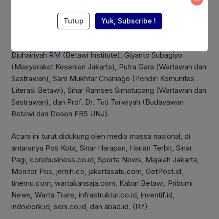
Tutup
Yuk, Subscribe !
Di penghujung acara, akan disuguhkan pembacaan puisi
oleh para penyair, sastrawan, dan budayawan, seperti
Djuhairiyah RM (Betawi Institute), Giyanto Subagiyo
(Masyarakat Kesenian Jakarta), Putra Gara (Wartawan dan
Sastrawan), Sam Mukhtar Chaniago (Pendiri Komunitas
Literasi Betawi), Sihar Ramses Simatupang (Wartawan dan
Sastrawan), dan Prof. Dr. Tuti Tarwiyah (Budayawan
Betawi dan Dosen FBS UNJ).
Acara ini turut didukung oleh media massa nasional, di
antaranya Pos Kota, Sinar Harapan, Harian Terbit, Sinar
Pagi, corebusiness.co.id, Sporta News, Majalah Jakarta,
Monitor Pos, jernih.co, jakartasatu.com, GetPost.id,
tinemu.com, wartakansaja.com, Kabar Betawi, Pribumi
News, Warta Trans, infrastruktur.co.id, inventif.id,
indowork.id, seni.co.id, dan abad.id. (Rif)