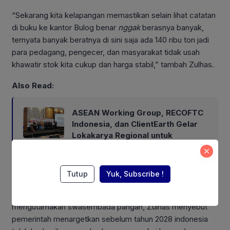
“Sekarang kita kelapangan memastikan selain lihat catatan
di buku ke kantor Bulog benar
nggak
berasnya banyak,
ternyata banyak beratnya di sini saja ada 140 ribu ton jadi
para pedagang, pengecer, dan masyarakat tidak usah
khawatir stok kita cukup dan harga stabil,” tambah Zulhas.
Also Read:
ASEAN Working Group, RECOFTC
Indonesia, dan ClientEarth Gelar
Lokakarya Regional untuk
Memperkuat Tata Kelola
Perhutanan Sosial
Tutup
Yuk, Subscribe !
Diketahui pemerintahan Prabowo- Gibran saat ini sedang
mengutamakan swasembada pangan, Zulhas menyebut
pemerintah menargetkan sebelum tahun 2028 indonesia