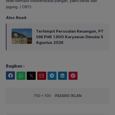
telah berhasil swasembada pangan, yakni beras dan
jagung. ( OBY).
Also Read:
Terhimpit Persoalan Keuangan, PT
GNI PHK 1.900 Karyawan Dimulai 5
Agustus 2026
Bagikan :
Facebook
WhatsApp
Twitter
Email
Telegram
LinkedIn
Pinterest
750 x 100
PASANG IKLAN