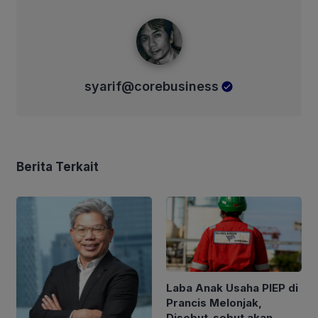
syarif@corebusiness
syarif@corebusiness
Berita Terkait
Laba Anak Usaha PIEP di
Prancis Melonjak,
Disebut-sebut akan