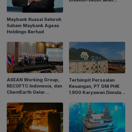
Akuisisi Perusahaan
Migas Kanada
Maybank Kuasai Seluruh
Saham Maybank Ageas
Holdings Berhad
ASEAN Working Group,
Terhimpit Persoalan
RECOFTC Indonesia, dan
Keuangan, PT GNI PHK
ClientEarth Gelar
1.900 Karyawan Dimulai
Lokakarya Regional
5 Agustus 2026
untuk Memperkuat Tata
Kelola Perhutanan Sosial