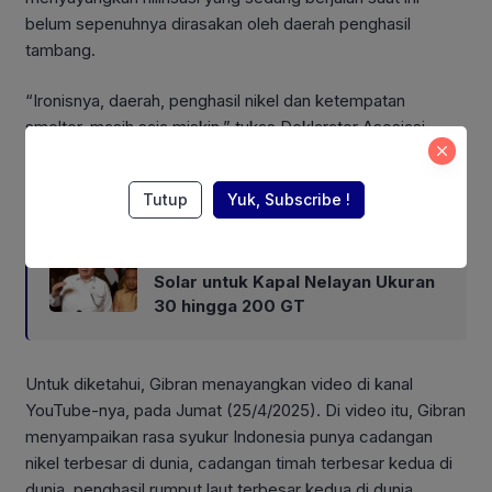
belum sepenuhnya dirasakan oleh daerah penghasil
tambang.
“Ironisnya, daerah, penghasil nikel dan ketempatan
smelter, masih saja miskin,” tukas Deklarator Asosiasi
Ekonomi Politik Indonesia tahun 2011 tersebut.
Also Read:
Tutup
Yuk, Subscribe !
Pemerintah Berikan Harga Khusus
Solar untuk Kapal Nelayan Ukuran
30 hingga 200 GT
Untuk diketahui, Gibran menayangkan video di kanal
YouTube-nya, pada Jumat (25/4/2025). Di video itu, Gibran
menyampaikan rasa syukur Indonesia punya cadangan
nikel terbesar di dunia, cadangan timah terbesar kedua di
dunia, penghasil rumput laut terbesar kedua di dunia.