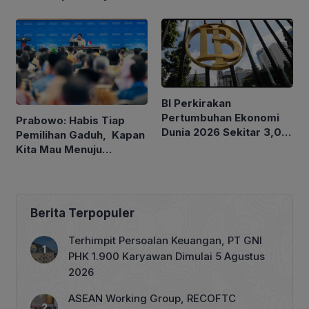
Ukuran 30 hingga 200
GT
BI Perkirakan
Pertumbuhan Ekonomi
Prabowo: Habis Tiap
Dunia 2026 Sekitar 3,0
Pemilihan Gaduh, Kapan
Persen, Indonesia antara
Kita Mau Menuju
4,9-5,7 Persen
Kesejahteraan Rakyat?
Berita Terpopuler
Terhimpit Persoalan Keuangan, PT GNI
PHK 1.900 Karyawan Dimulai 5 Agustus
2026
ASEAN Working Group, RECOFTC