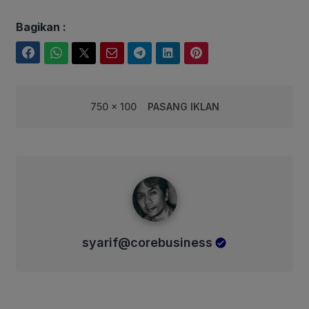
Bagikan :
Facebook
WhatsApp
Twitter
Email
Telegram
LinkedIn
Pinterest
750 x 100
PASANG IKLAN
syarif@corebusiness
syarif@corebusiness