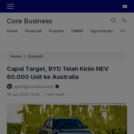
Core Business
Home
Finansial
Properti
UMKM
Agroindustri
Pertan
›
Home
Otomotif
Capai Target, BYD Telah Kirim NEV
60.000 Unit ke Australia
syarif@corebusiness
.
18 Juli 2025 14:45
1 min read