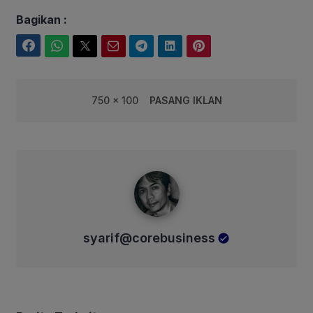
Bagikan :
Facebook
WhatsApp
Twitter
Email
Telegram
LinkedIn
Pinterest
750 x 100
PASANG IKLAN
syarif@corebusiness
syarif@corebusiness