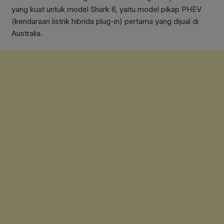
yang kuat untuk model Shark 6, yaitu model pikap PHEV
(kendaraan listrik hibrida plug-in) pertama yang dijual di
Australia.