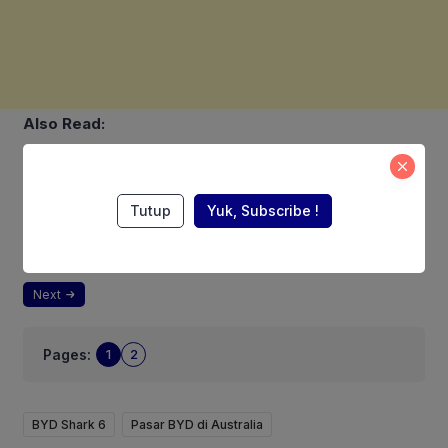
Also Read:
Bosch Indonesia Hadirkan
Teknologi Keselamatan untuk
Tutup
Yuk, Subscribe !
Kendaraan di GIIAS 2026
Next
Pages:
1
2
BYD Shark 6
Pasar BYD di Australia