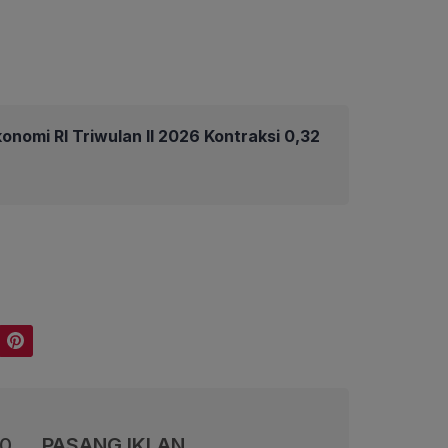
nomi RI Triwulan II 2026 Kontraksi 0,32
Pinterest
00
PASANG IKLAN