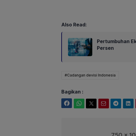
Also Read:
Pertumbuhan Eko
Persen
#Cadangan devisi Indonesia
Bagikan :
Facebook
WhatsApp
Twitter
Email
Telegram
LinkedIn
750 x 1