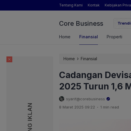
Tentang Kami
Kontak
Kebijakan Priva
Core Business
gamat Pertanian yang Dimaksud Mentan Amran?
Trendi
Home
Finansial
Properti
›
Home
Finansial
Cadangan Devisa
2025 Turun 1,6 M
syarif@corebusiness
PASANG IKLAN
PASANG IKLAN
.
8 Maret 2025 09:22
1 min read