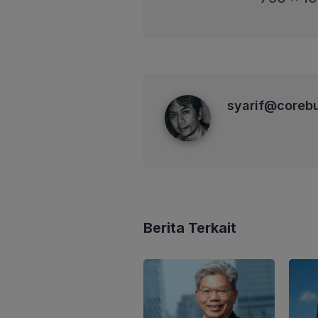
syarif@corebusiness
syarif@coreb
Berita Terkait