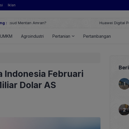
si
Iklan
ng :
Huawei Digital Power Dorong Indonesia Menuju Revolusi Energi T
FusionSolar Terbaru
UMKM
Agroindustri
Pertanian
Pertambangan
Ener
Ber
 Indonesia Februari
iliar Dolar AS