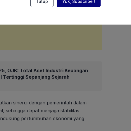
Tutup
Yuk, Subscribe !
5, OJK: Total Aset Industri Keuangan
l Tertinggi Sepanjang Sejarah
gkatkan sinergi dengan pemerintah dalam
, sehingga dapat menjaga stabilitas
endukung pertumbuhan ekonomi yang