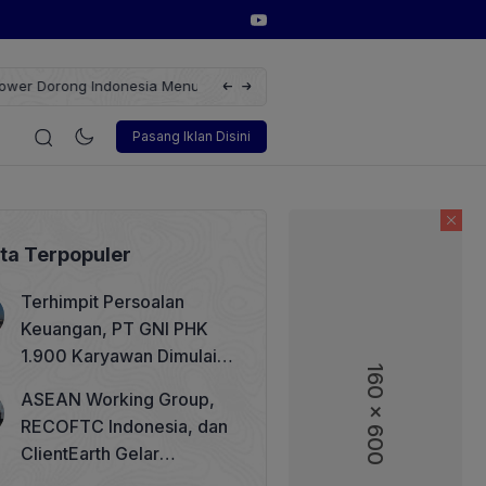
erbarukan dengan Solusi
Wakil Direktur Utama PT Pelindo, Hambra 
gi
Korporasi
Teknologi
Otomotif
Wawancara
Sos
Pasang Iklan Disini
ita Terpopuler
Terhimpit Persoalan
Keuangan, PT GNI PHK
1.900 Karyawan Dimulai 5
160 x 600
160 x 600
Agustus 2026
ASEAN Working Group,
RECOFTC Indonesia, dan
ClientEarth Gelar
Lokakarya Regional untuk