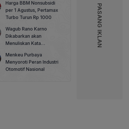
Harga BBM Nonsubsidi
Memperkuat Tata Kelola
PASANG IKLAN
PASANG IKLAN
per 1 Agustus, Pertamax
Perhutanan Sosial
Turbo Turun Rp 1000
Wagub Rano Karno
Dikabarkan akan
Menuliskan Kata
Sambutan di Buku Sastra
Menkeu Purbaya
Betawi 100 Tahun
Menyoroti Peran Industri
Otomotif Nasional