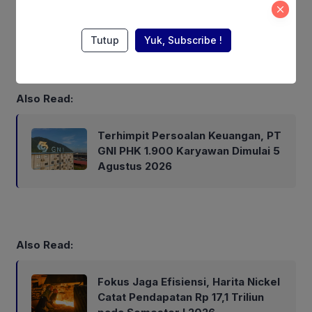
secaŕa ilegal ke Indonesia, melalui pelabuhan-pelabuhan
“tikus” dan pemesanan melalui media sosial oleh sejumlah
masyarakat dan pelaku usaha salon kecantikan. (Rk).
Tutup
Yuk, Subscribe !
Also Read:
Terhimpit Persoalan Keuangan, PT
GNI PHK 1.900 Karyawan Dimulai 5
Agustus 2026
Also Read:
Fokus Jaga Efisiensi, Harita Nickel
Catat Pendapatan Rp 17,1 Triliun