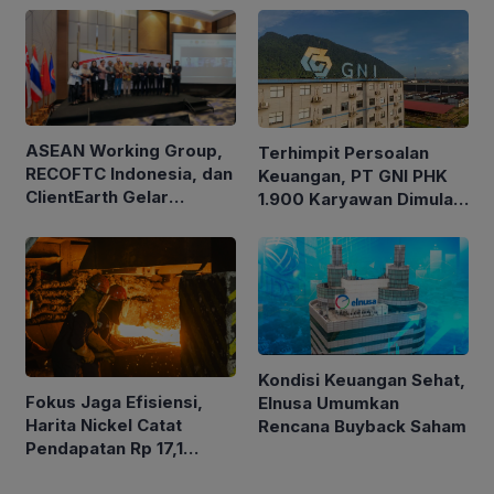
ASEAN Working Group,
Terhimpit Persoalan
RECOFTC Indonesia, dan
Keuangan, PT GNI PHK
ClientEarth Gelar
1.900 Karyawan Dimulai
Lokakarya Regional
5 Agustus 2026
untuk Memperkuat Tata
Kelola Perhutanan Sosial
Kondisi Keuangan Sehat,
Fokus Jaga Efisiensi,
Elnusa Umumkan
Harita Nickel Catat
Rencana Buyback Saham
Pendapatan Rp 17,1
Triliun pada Semester I