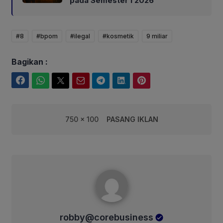
pada Semester I 2026
#8
#bpom
#ilegal
#kosmetik
9 miliar
Bagikan :
Facebook
WhatsApp
Twitter
Email
Telegram
LinkedIn
Pinterest
750 x 100
PASANG IKLAN
robby@corebusiness
robby@corebusiness