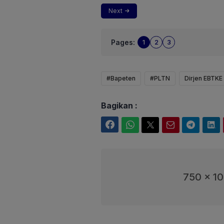
Next
Pages:
1
2
3
#Bapeten
#PLTN
Dirjen EBTKE
Bagikan :
Facebook
WhatsApp
Twitter
Email
Telegram
LinkedIn
750 x 1