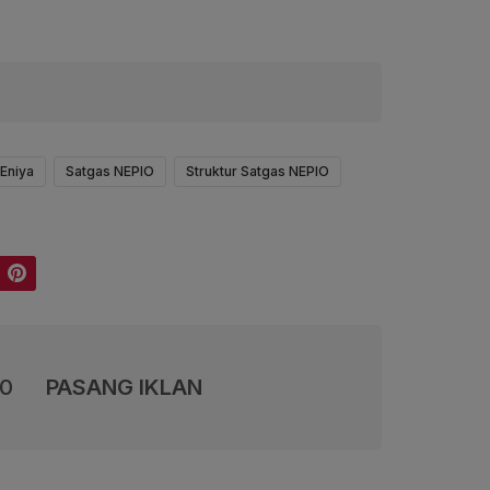
 Eniya
Satgas NEPIO
Struktur Satgas NEPIO
Pinterest
00
PASANG IKLAN