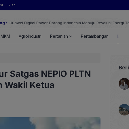
si
Iklan
ng :
Huawei Digital Power Dorong Indonesia Menuju Revolusi Energi T
FusionSolar Terbaru
UMKM
Agroindustri
Pertanian
Pertambangan
Energ
Ber
ur Satgas NEPIO PLTN
 Wakil Ketua