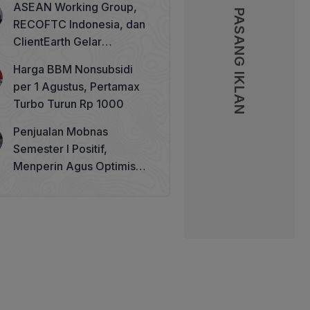
ASEAN Working Group,
PASANG IKLAN
PASANG IKLAN
RECOFTC Indonesia, dan
ClientEarth Gelar
Lokakarya Regional untuk
Harga BBM Nonsubsidi
Memperkuat Tata Kelola
per 1 Agustus, Pertamax
Perhutanan Sosial
Turbo Turun Rp 1000
Penjualan Mobnas
Semester I Positif,
Menperin Agus Optimistis
Lampaui Target 850 Unit