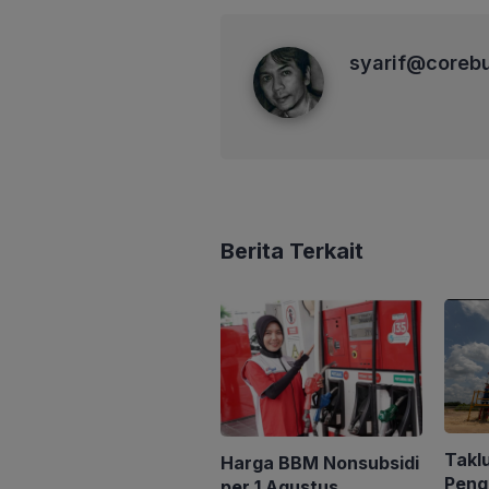
syarif@corebusiness
syarif@coreb
Berita Terkait
Takl
Harga BBM Nonsubsidi
Peng
per 1 Agustus,