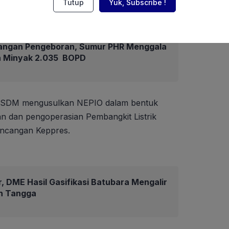
Tutup
Yuk, Subscribe !
angan Pengeboran, Sumur PHR Menggala
an Minyak 2.035 BOPD
n ESDM mengusulkan NEPIO dalam bentuk
 dan pengoperasian Pembangkit Listrik
ancangan Keppres.
r, DME Hasil Gasifikasi Batubara Mengalir
h Tangga