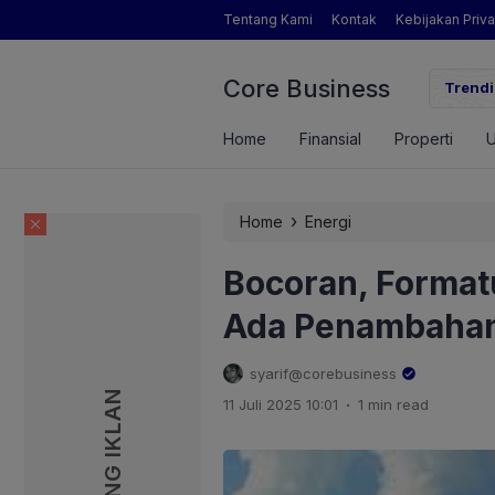
Tentang Kami
Kontak
Kebijakan Priva
Core Business
gamat Pertanian yang Dimaksud Mentan Amran?
Trendi
Home
Finansial
Properti
›
Home
Energi
Bocoran, Format
Ada Penambahan
syarif@corebusiness
PASANG IKLAN
PASANG IKLAN
.
11 Juli 2025 10:01
1 min read