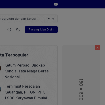
erbarukan dengan Solusi
Wakil Direktur Utama PT Pelindo, Hambra 
i
Korporasi
Teknologi
Otomotif
Wawancara
Sos
Pasang Iklan Disini
ita Terpopuler
Ketum Perpadi Ungkap
Kondisi Tata Niaga Beras
Nasional
160 x 600
160 x 600
Terhimpit Persoalan
Keuangan, PT GNI PHK
1.900 Karyawan Dimulai 5
Agustus 2026