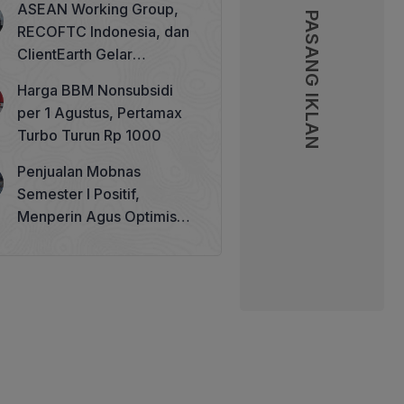
ASEAN Working Group,
PASANG IKLAN
PASANG IKLAN
RECOFTC Indonesia, dan
ClientEarth Gelar
Lokakarya Regional untuk
Harga BBM Nonsubsidi
Memperkuat Tata Kelola
per 1 Agustus, Pertamax
Perhutanan Sosial
Turbo Turun Rp 1000
Penjualan Mobnas
Semester I Positif,
Menperin Agus Optimistis
Lampaui Target 850 Unit