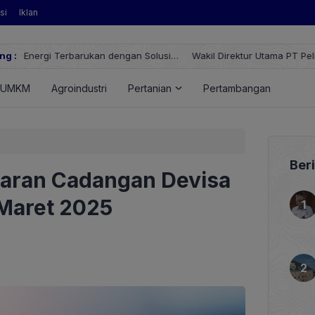
si
Iklan
si
ng :
Wakil Direktur Utama PT Pelindo, Hambra Samal: Orang Pelindo a
UMKM
Agroindustri
Pertanian
Pertambangan
Ener
Ber
aran Cadangan Devisa
 Maret 2025