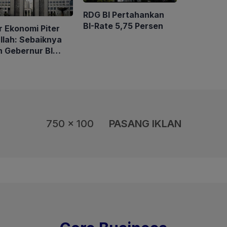
RDG BI Pertahankan
BI-Rate 5,75 Persen
r Ekonomi Piter
llah: Sebaiknya
n Gebernur BI
n Tipe Artis
750 x 100
PASANG IKLAN