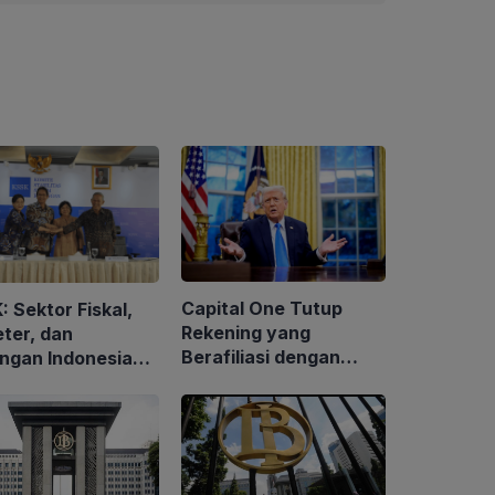
Capital One Tutup
 Sektor Fiskal,
Rekening yang
ter, dan
Berafiliasi dengan
ngan Indonesia
Bisnis Keluarga Trump
lan II 2026 Tetap
aga