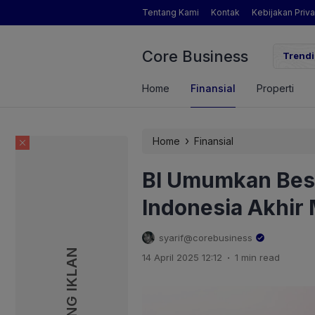
Tentang Kami
Kontak
Kebijakan Priva
Core Business
ower Dorong Indonesia Menuju Revolusi Energi Terbarukan dengan Solu
Trendi
aru
Home
Finansial
Properti
›
Home
Finansial
BI Umumkan Bes
Indonesia Akhir
syarif@corebusiness
PASANG IKLAN
PASANG IKLAN
.
14 April 2025 12:12
1 min read