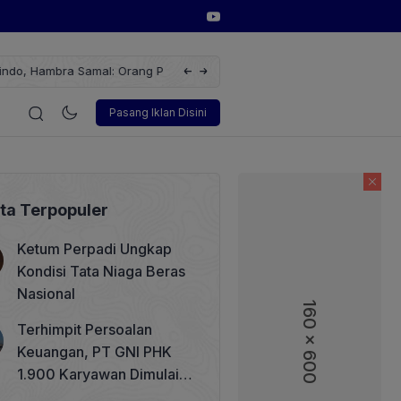
dalah Pemikir
Ketum ASPEBINDO Anggawira: Impor Nike
Lain
gi
Korporasi
Teknologi
Otomotif
Wawancara
Sos
Pasang Iklan Disini
ita Terpopuler
Ketum Perpadi Ungkap
Kondisi Tata Niaga Beras
Nasional
160 x 600
160 x 600
Terhimpit Persoalan
Keuangan, PT GNI PHK
1.900 Karyawan Dimulai 5
Agustus 2026