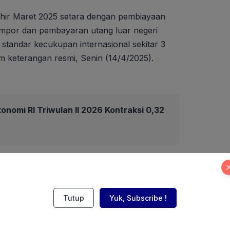
khir Maret 2025 setara dengan pembiayaan
 impor dan pembayaran utang luar negeri
 standar kecukupan internasional sekitar 3
m keterangan resmi, Senin (14/4/2025).
nomi RI Triwulan II 2026 Kontraksi 0,32
Tutup
Yuk, Subscribe !