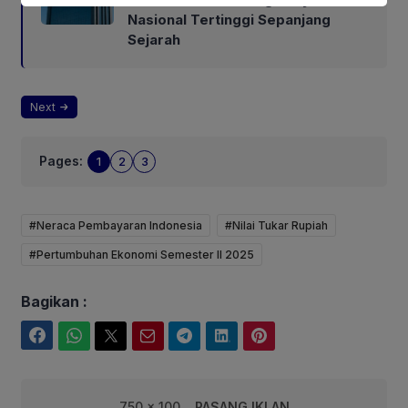
Nasional Tertinggi Sepanjang
Sejarah
Next
Pages:
1
2
3
#Neraca Pembayaran Indonesia
#Nilai Tukar Rupiah
#Pertumbuhan Ekonomi Semester II 2025
Bagikan :
Facebook
WhatsApp
Twitter
Email
Telegram
LinkedIn
Pinterest
750 x 100
PASANG IKLAN