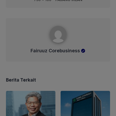
Fairuuz Corebusiness
Fairuuz Corebusiness
Berita Terkait