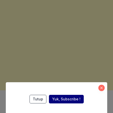
Also Read:
Tutup
Yuk, Subscribe !
LPKSI Tahun 2025, OJK: Total
Aset Industri Keuangan Syariah