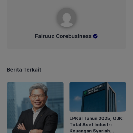
Fairuuz Corebusiness
Fairuuz Corebusiness
Berita Terkait
LPKSI Tahun 2025, OJK:
Total Aset Industri
Keuangan Syariah