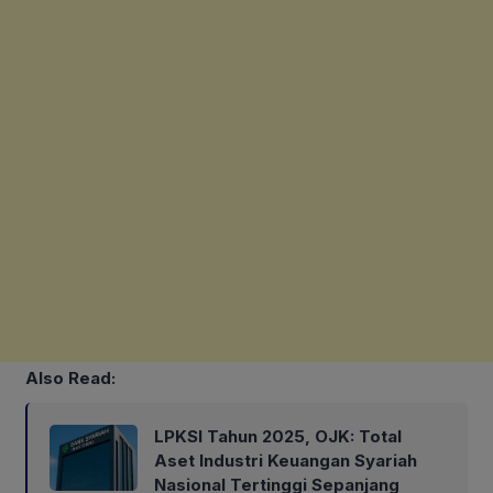
Also Read:
LPKSI Tahun 2025, OJK: Total
Aset Industri Keuangan Syariah
Nasional Tertinggi Sepanjang