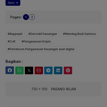
Next
Pages:
1
2
#Bappepti
#Derivatif keuangan
#Mendag Budi Santoso
#OJK
#Pengawasan Kripto
#Pertaturan Pengawasan Keuangan aset digital
Bagikan :
Facebook
WhatsApp
Twitter
Email
Telegram
LinkedIn
Pinterest
750 x 100
PASANG IKLAN