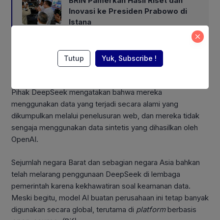
BRIN Pamerkan Hasil Riset dan
Inovasi ke Presiden Prabowo di
Istana
DeepSeek juga tidak segera menanggapi tudingan
Tutup
Yuk, Subscribe !
Pemerintah AS. Namun
Reuters
memberitakan kembali
pernyataan DeepSeek ketika meluncurkan model V3.
Pihak DeepSeek mengatakan bahwa mereka
menggunakan data yang terjadi secara alami yang
dikumpulkan melalui penelusuran web, dan mereka tidak
sengaja menggunakan data sintetis yang dihasilkan oleh
OpenAI.
Sejumlah negara Barat dan sebagian negara Asia bahkan
telah melarang penggunaan DeepSeek di lembaga
pemerintah karena kekhawatiran soal keamanan data.
Meski begitu, model AI buatan perusahaan ini tetap banyak
digunakan secara global, terutama di
platform
berbasis