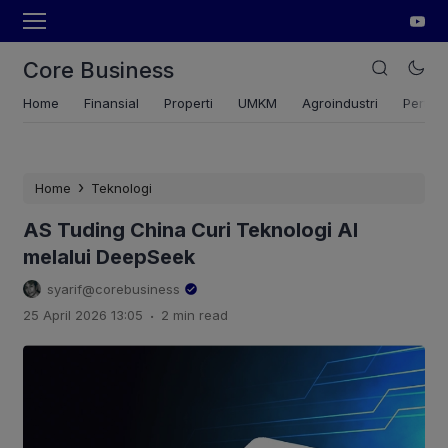
Core Business
Home
Finansial
Properti
UMKM
Agroindustri
Pertan
›
Home
Teknologi
AS Tuding China Curi Teknologi AI
melalui DeepSeek
syarif@corebusiness
.
25 April 2026 13:05
2 min read