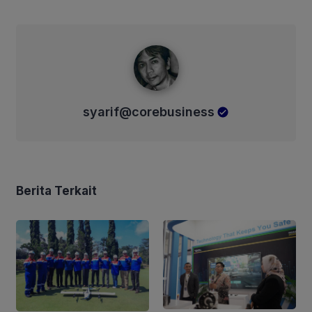
syarif@corebusiness
syarif@corebusiness
Berita Terkait