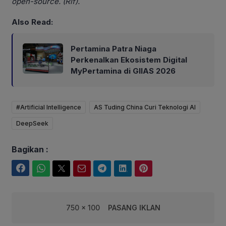
open-source. (Rif).
Also Read:
Pertamina Patra Niaga
Perkenalkan Ekosistem Digital
MyPertamina di GIIAS 2026
#Artificial Intelligence
AS Tuding China Curi Teknologi AI
DeepSeek
Bagikan :
Facebook
WhatsApp
Twitter
Email
Telegram
LinkedIn
Pinterest
750 x 100
PASANG IKLAN