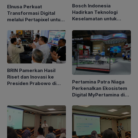
Bosch Indonesia
Elnusa Perkuat
Hadirkan Teknologi
Transformasi Digital
Keselamatan untuk
melalui Pertapixel untuk
Kendaraan di GIIAS 2026
Dukung Pengelolaan
Aset Berbasis Data
BRIN Pamerkan Hasil
Riset dan Inovasi ke
Pertamina Patra Niaga
Presiden Prabowo di
Perkenalkan Ekosistem
Istana
Digital MyPertamina di
GIIAS 2026