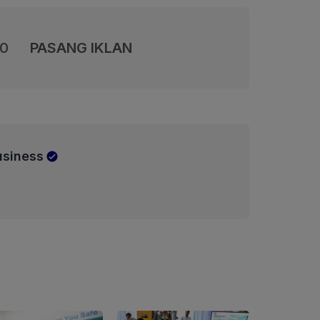
00
PASANG IKLAN
usiness