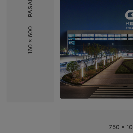
160 x 600
160 x 600
750 x 1