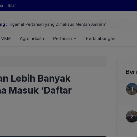
si
Iklan
ng :
Huawei Digital Power Dorong Indonesia Menuju Revolusi Energi
FusionSolar Terbaru
UMKM
Agroindustri
Pertanian
Pertambangan
Energ
Ber
an Lebih Banyak
a Masuk ‘Daftar