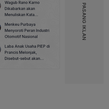
Wagub Rano Karno
Memperkuat Tata Kelola
PASANG IKLAN
PASANG IKLAN
Dikabarkan akan
Perhutanan Sosial
Menuliskan Kata
Sambutan di Buku Sastra
Menkeu Purbaya
Betawi 100 Tahun
Menyoroti Peran Industri
Otomotif Nasional
Laba Anak Usaha PIEP di
Prancis Melonjak,
Disebut-sebut akan
Akuisisi Perusahaan
Migas Kanada