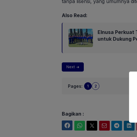
tanpa lisensi, yang umumnya dit
Also Read:
Elnusa Perkuat T
untuk Dukung P
Next
Pages:
1
2
Bagikan :
Facebook
WhatsApp
Twitter
Email
Telegram
LinkedIn