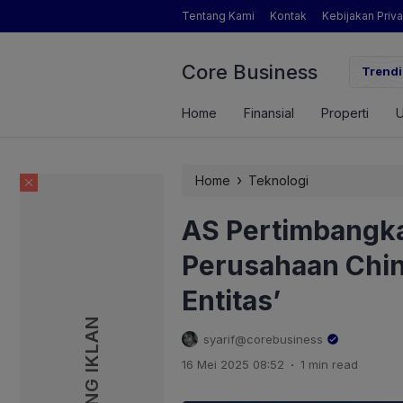
Tentang Kami
Kontak
Kebijakan Priva
Core Business
engamat Pertanian yang Dimaksud Mentan Amran?
Trendi
Home
Finansial
Properti
›
Home
Teknologi
AS Pertimbangk
Perusahaan Chin
Entitas’
PASANG IKLAN
PASANG IKLAN
syarif@corebusiness
.
16 Mei 2025 08:52
1 min read