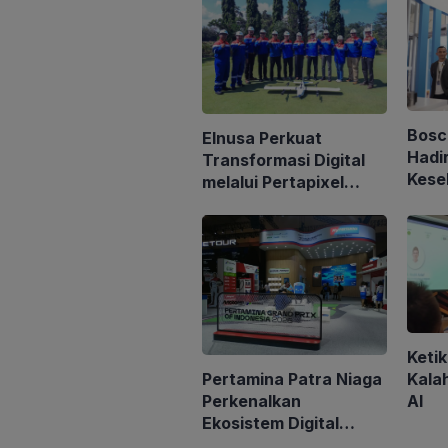
Bosc
Elnusa Perkuat
Hadi
Transformasi Digital
Kese
melalui Pertapixel
Kend
untuk Dukung
202
Pengelolaan Aset
Berbasis Data
Keti
Kala
Pertamina Patra Niaga
AI
Perkenalkan
Ekosistem Digital
MyPertamina di GIIAS