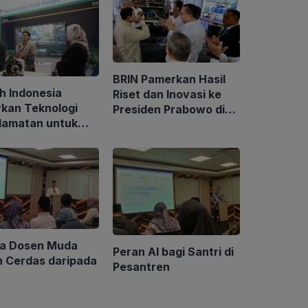
BRIN Pamerkan Hasil
h Indonesia
Riset dan Inovasi ke
rkan Teknologi
Presiden Prabowo di
lamatan untuk
Istana
araan di GIIAS
6
ka Dosen Muda
Peran AI bagi Santri di
h Cerdas daripada
Pesantren