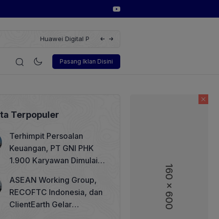
 Terbarukan dengan Solusi
Wakil Direktur Utama PT Pelindo, Hambr
i
Korporasi
Teknologi
Otomotif
Wawancara
Sos
Pasang Iklan Disini
ita Terpopuler
Terhimpit Persoalan
Keuangan, PT GNI PHK
1.900 Karyawan Dimulai 5
160 x 600
160 x 600
Agustus 2026
ASEAN Working Group,
RECOFTC Indonesia, dan
ClientEarth Gelar
Lokakarya Regional untuk