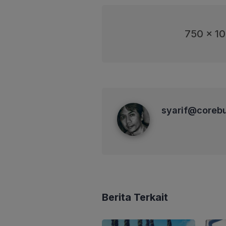
750 x 1
syarif@corebusiness
syarif@coreb
Berita Terkait