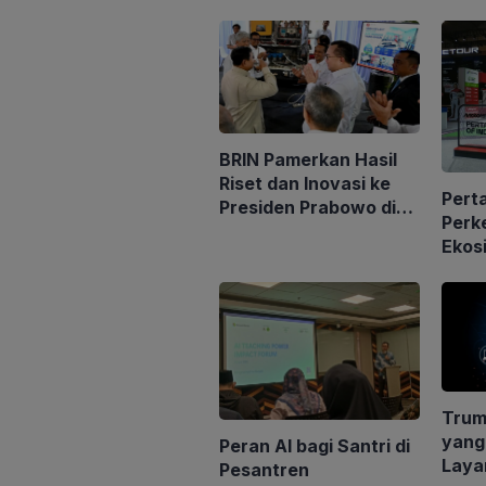
BRIN Pamerkan Hasil
Riset dan Inovasi ke
Pert
Presiden Prabowo di
Perk
Istana
Ekosi
MyPe
202
Trum
yang
Peran AI bagi Santri di
Laya
Pesantren