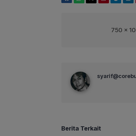
750 x 1
syarif@corebusiness
syarif@coreb
Berita Terkait