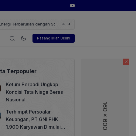
erbarukan dengan Solusi
Wakil Direktur Utama PT Pelindo, Hambra 
i
Korporasi
Teknologi
Otomotif
Wawancara
Sos
Pasang Iklan Disini
ita Terpopuler
Ketum Perpadi Ungkap
Kondisi Tata Niaga Beras
Nasional
160 x 600
160 x 600
Terhimpit Persoalan
Keuangan, PT GNI PHK
1.900 Karyawan Dimulai 5
Agustus 2026