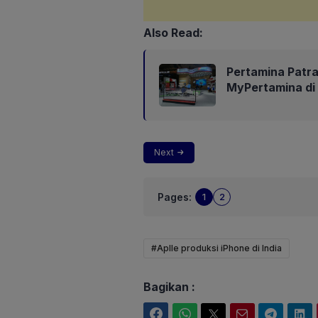
Also Read:
Pertamina Patra
MyPertamina di
Next
Pages:
1
2
#Aplle produksi iPhone di India
Bagikan :
Facebook
WhatsApp
Twitter
Email
Telegram
LinkedIn