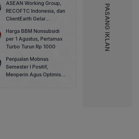
ASEAN Working Group,
PASANG IKLAN
PASANG IKLAN
RECOFTC Indonesia, dan
ClientEarth Gelar
Lokakarya Regional untuk
Harga BBM Nonsubsidi
Memperkuat Tata Kelola
per 1 Agustus, Pertamax
Perhutanan Sosial
Turbo Turun Rp 1000
Penjualan Mobnas
Semester I Positif,
Menperin Agus Optimistis
Lampaui Target 850 Unit