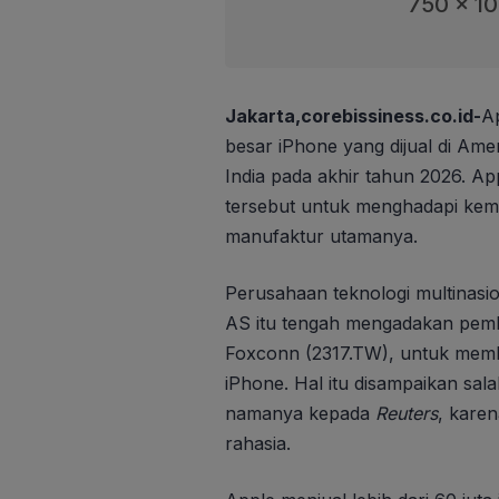
750 x 1
Jakarta,corebissiness.co.id-
A
besar iPhone yang dijual di Amer
India pada akhir tahun 2026. 
tersebut untuk menghadapi kemung
manufaktur utamanya.
Perusahaan teknologi multinasio
AS itu tengah mengadakan pem
Foxconn (2317.TW), untuk mem
iPhone. Hal itu disampaikan sal
namanya kepada
Reuters
, kare
rahasia.