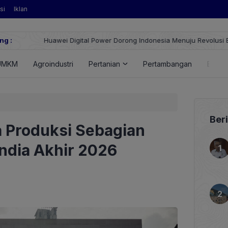
si
Iklan
ng :
Huawei Digital Power Dorong Indonesia Menuju Revolusi Energi T
FusionSolar Terbaru
UMKM
Agroindustri
Pertanian
Pertambangan
Energ
Ber
 Produksi Sebagian
India Akhir 2026