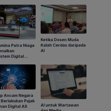
Ketika Dosen Muda
Kalah Cerdas daripada
amina Patra Niaga
AI
enalkan
stem Digital
rtamina di GIIAS
6
p Ancam Negara
 Berlakukan Pajak
AI untuk Wartawan
nan Digital AS
dan Media