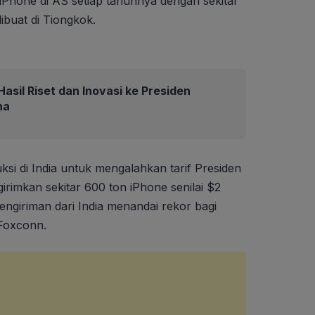
a iPhone di AS setiap tahunnya dengan sekitar
dibuat di Tiongkok.
asil Riset dan Inovasi ke Presiden
na
si di India untuk mengalahkan tarif Presiden
imkan sekitar 600 ton iPhone senilai $2
engiriman dari India menandai rekor bagi
 Foxconn.