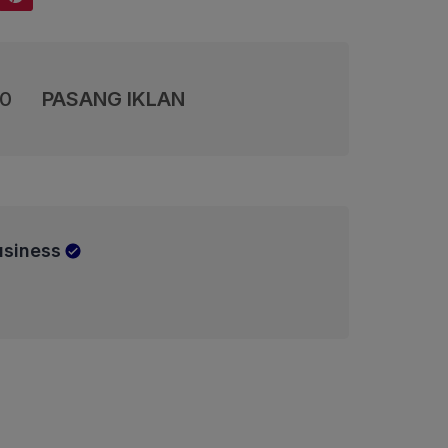
00
PASANG IKLAN
usiness