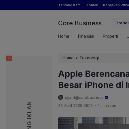
Tentang Kami
Kontak
Kebijakan Priva
Core Business
gamat Pertanian yang Dimaksud Mentan Amran?
Trendi
Home
Finansial
Properti
›
Home
Teknologi
Apple Berencana
Besar iPhone di 
syarif@corebusiness
PASANG IKLAN
PASANG IKLAN
.
26 April 2025 08:19
1 min read