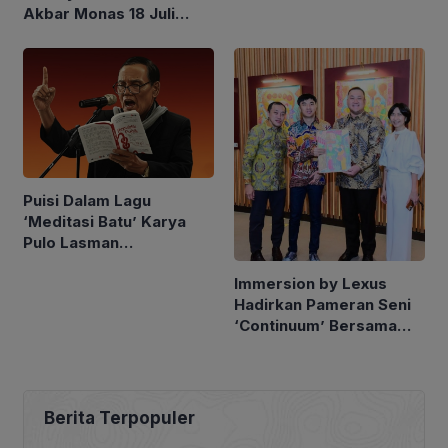
di Bidang Pendidikan dan
Akbar Monas 18 Juli
Seni Budaya
2026
Puisi Dalam Lagu
‘Meditasi Batu’ Karya
Pulo Lasman
Simanjuntak Kembali
Immersion by Lexus
Hadir di Channel
Hadirkan Pameran Seni
YouTube
‘Continuum’ Bersama
Seniman Berkebutuhan
Khusus Oliver Wihardja
Berita Terpopuler