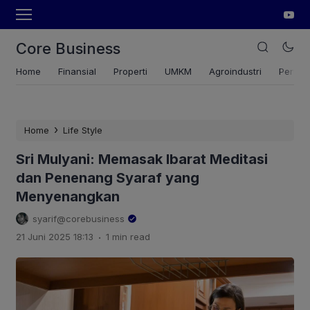
Core Business
Home
Finansial
Properti
UMKM
Agroindustri
Pertan
›
Home
Life Style
Sri Mulyani: Memasak Ibarat Meditasi
dan Penenang Syaraf yang
Menyenangkan
syarif@corebusiness
.
21 Juni 2025 18:13
1 min read