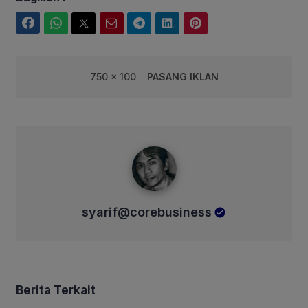
Facebook
WhatsApp
Twitter
Email
Telegram
LinkedIn
Pinterest
750 x 100
PASANG IKLAN
syarif@corebusiness
syarif@corebusiness
Berita Terkait