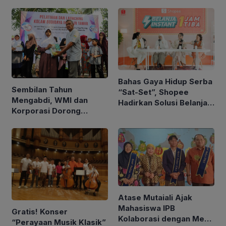
Bahas Gaya Hidup Serba
Sembilan Tahun
“Sat-Set”, Shopee
Mengabdi, WMI dan
Hadirkan Solusi Belanja
Korporasi Dorong
Instan 1 Jam untuk
Kemandirian Ekonomi
Penuhi Kebutuhan Harian
Komunitas Difabel
Atase Mutaiali Ajak
Mahasiswa IPB
Gratis! Konser
Kolaborasi dengan Mesir
“Perayaan Musik Klasik”