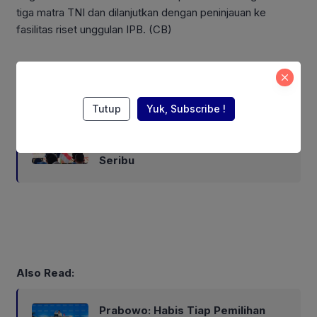
tiga matra TNI dan dilanjutkan dengan peninjauan ke
fasilitas riset unggulan IPB. (CB)
Also Read:
Tutup
Yuk, Subscribe !
Presiden Prabowo Mengaku
Kaget Jumlah BUMN Lebih dari
Seribu
Also Read:
Prabowo: Habis Tiap Pemilihan