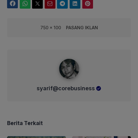
Facebook
WhatsApp
Twitter
Email
Telegram
LinkedIn
Pinterest
750 x 100
PASANG IKLAN
syarif@corebusiness
syarif@corebusiness
Berita Terkait