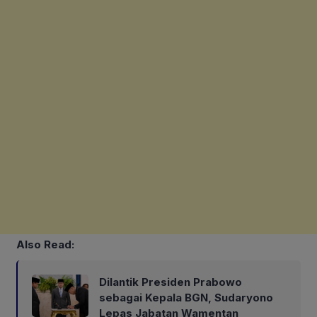
Also Read:
Dilantik Presiden Prabowo
sebagai Kepala BGN, Sudaryono
Lepas Jabatan Wamentan