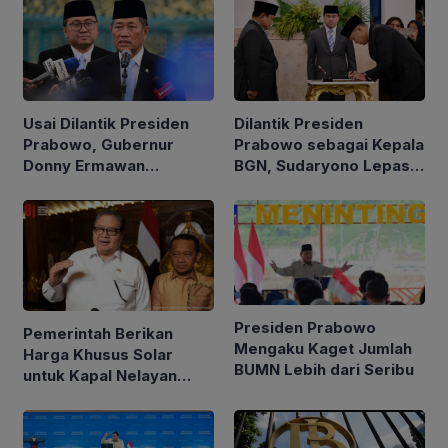
Usai Dilantik Presiden
Dilantik Presiden
Prabowo, Gubernur
Prabowo sebagai Kepala
Donny Ermawan
BGN, Sudaryono Lepas
Jelaskan Tujuan
Jabatan Wamentan
Pembentukan URI
Presiden Prabowo
Pemerintah Berikan
Mengaku Kaget Jumlah
Harga Khusus Solar
BUMN Lebih dari Seribu
untuk Kapal Nelayan
Ukuran 30 hingga 200
GT