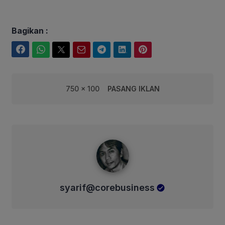
Bagikan :
Facebook
WhatsApp
Twitter
Email
Telegram
LinkedIn
Pinterest
750 x 100
PASANG IKLAN
syarif@corebusiness
syarif@corebusiness