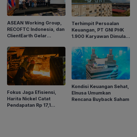
ASEAN Working Group,
Terhimpit Persoalan
RECOFTC Indonesia, dan
Keuangan, PT GNI PHK
ClientEarth Gelar
1.900 Karyawan Dimulai
Lokakarya Regional
5 Agustus 2026
untuk Memperkuat Tata
Kelola Perhutanan Sosial
Kondisi Keuangan Sehat,
Fokus Jaga Efisiensi,
Elnusa Umumkan
Harita Nickel Catat
Rencana Buyback Saham
Pendapatan Rp 17,1
Triliun pada Semester I
2026