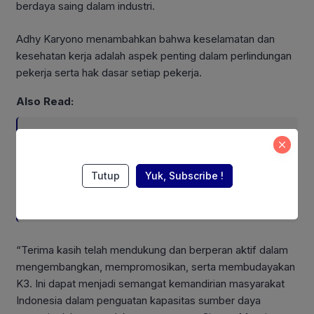
berdaya saing dalam industri.
Adhy Karyono menambahkan bahwa keselamatan dan
kesehatan kerja adalah aspek penting dalam perlindungan
pekerja serta hak dasar setiap pekerja.
Also Read:
ASEAN Working Group, RECOFTC
Indonesia, dan ClientEarth Gelar
Lokakarya Regional untuk
Tutup
Yuk, Subscribe !
Memperkuat Tata Kelola
Perhutanan Sosial
“Terima kasih telah mendukung dan berperan aktif dalam
mengembangkan, mempromosikan, serta membudayakan
K3. Ini dapat menjadi semangat kemandirian masyarakat
Indonesia dalam penguatan kapasitas sumber daya