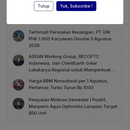
Berita Terpopuler
Tutup
Yuk, Subscribe !
Ketum Perpadi Ungkap Kondisi Tata
Niaga Beras Nasional
Terhimpit Persoalan Keuangan, PT GNI
PHK 1.900 Karyawan Dimulai 5 Agustus
2026
ASEAN Working Group, RECOFTC
Indonesia, dan ClientEarth Gelar
Lokakarya Regional untuk Memperkuat
Tata Kelola Perhutanan Sosial
Harga BBM Nonsubsidi per 1 Agustus,
Pertamax Turbo Turun Rp 1000
Penjualan Mobnas Semester I Positif,
Menperin Agus Optimistis Lampaui Target
850 Unit