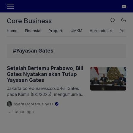
Core Business
Home
Finansial
Properti
UMKM
Agroindustri
Pertan
#Yayasan Gates
Setelah Bertemu Prabowo, Bill
Gates Nyatakan akan Tutup
Yayasan Gates
Jakarta,corebusiness.co.id-Bill Gates
pada Kamis (8/5/2025), mengumumkan
Yayasan Gates miliknya akan ditutup
syarif@corebusiness
setelah menyumbangkan 99 persen
.
1 tahun
ago
harta kekayaannya. Dia memperkirakan
yayasan ditutup tahun 2045. Penutupan
Yayasan Gates tahun 2045
mempercepat rencana organisasi