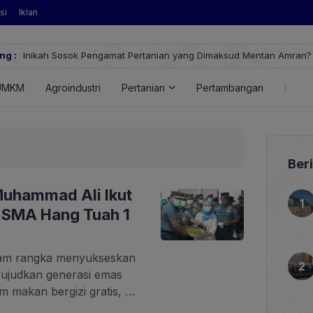
si
Iklan
sok Pengamat Pertanian yang Dimaksud Mentan Amran?
ng :
UMKM
Agroindustri
Pertanian
Pertambangan
Energ
Ber
uhammad Ali Ikut
i SMA Hang Tuah 1
alam rangka menyukseskan
ujudkan generasi emas
 makan bergizi gratis, di
atan Laut (Seskoal)