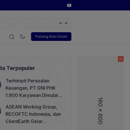
Huawei Digital Power Dorong Indonesia Menuju Revolusi 
FusionSolar Terbaru
i
Korporasi
Teknologi
Otomotif
Wawancara
Soso
Pasang Iklan Disini
ita Terpopuler
Terhimpit Persoalan
Keuangan, PT GNI PHK
1.900 Karyawan Dimulai 5
160 x 600
Agustus 2026
ASEAN Working Group,
RECOFTC Indonesia, dan
ClientEarth Gelar
Lokakarya Regional untuk