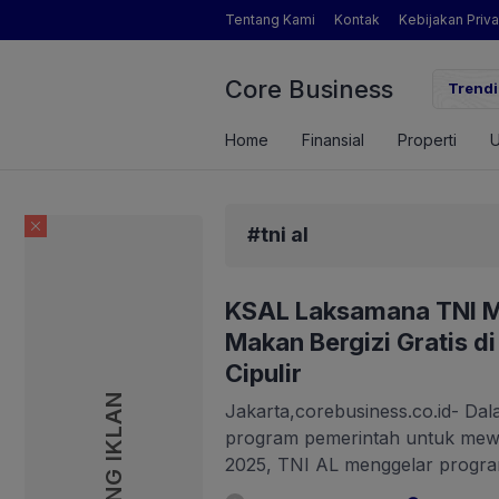
Tentang Kami
Kontak
Kebijakan Priva
Core Business
Pendapatan Brigade Swasembada Pangan
Inikah So
Trendi
Home
Finansial
Properti
#tni al
KSAL Laksamana TNI M
Makan Bergizi Gratis d
Cipulir
PASANG IKLAN
Jakarta,corebusiness.co.id- D
program pemerintah untuk mew
2025, TNI AL menggelar program
sekolah Staf dan komando Angk