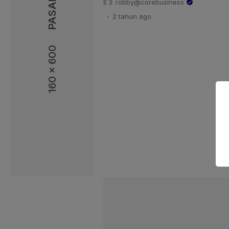
robby@corebusiness
Jakarta. TNI AL menghadirkan 3
.
2 tahun
ago
sekolah, mulai dari taman kana
memengah atas yang berada di w
Staf TNI Angkatan Laut (KSAL)
160 x 600