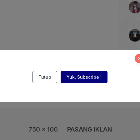
.000 siswa dari delapan
k-kanak hingga sekolah
ilayah Seskoal. Kepala
 Laksamana […]
Tutup
Yuk, Subscribe !
750 x 100
PASANG IKLAN