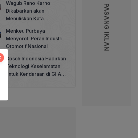
Wagub Rano Karno
Memperkuat Tata Kelola
PASANG IKLAN
Dikabarkan akan
Perhutanan Sosial
Menuliskan Kata
Sambutan di Buku Sastra
Menkeu Purbaya
Betawi 100 Tahun
Menyoroti Peran Industri
Otomotif Nasional
Bosch Indonesia Hadirkan
Teknologi Keselamatan
untuk Kendaraan di GIIAS
2026