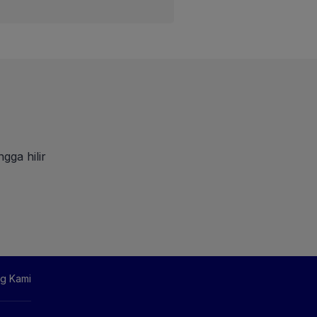
gga hilir
g Kami