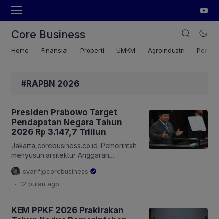
Core Business
Home
Finansial
Properti
UMKM
Agroindustri
Pertan
#RAPBN 2026
Presiden Prabowo Target
Pendapatan Negara Tahun
2026 Rp 3.147,7 Triliun
Jakarta,corebusiness.co.id-Pemerintah
menyusun arsitektur Anggaran
Pendapatan dan Belanja Negara
syarif@corebusiness
(APBN) 2026 untuk mendukung
.
12 bulan
ago
agenda pembangunan nasional di
tengah ketidakpastian global yang
masih tinggi. Hal ini disampaikan
KEM PPKF 2026 Prakirakan
Presiden RI Prabowo Subianto dalam