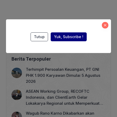
Tutup
Yuk, Subscribe !
Berita Terpopuler
Terhimpit Persoalan Keuangan, PT GNI
PHK 1.900 Karyawan Dimulai 5 Agustus
2026
ASEAN Working Group, RECOFTC
Indonesia, dan ClientEarth Gelar
Lokakarya Regional untuk Memperkuat
Tata Kelola Perhutanan Sosial
Wagub Rano Karno Dikabarkan akan