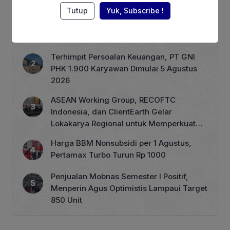
Berita Terpopuler
Tutup
Yuk, Subscribe !
Ketum Perpadi Ungkap Kondisi Tata
Niaga Beras Nasional
Terhimpit Persoalan Keuangan, PT GNI
PHK 1.900 Karyawan Dimulai 5 Agustus
2026
ASEAN Working Group, RECOFTC
Indonesia, dan ClientEarth Gelar
Lokakarya Regional untuk Memperkuat
Tata Kelola Perhutanan Sosial
Harga BBM Nonsubsidi per 1 Agustus,
Pertamax Turbo Turun Rp 1000
Penjualan Mobnas Semester I Positif,
Menperin Agus Optimistis Lampaui Target
850 Unit