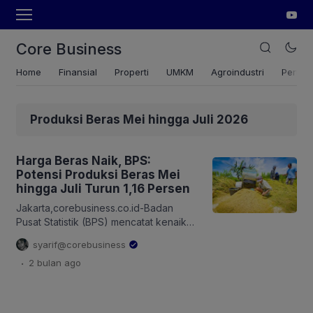
Core Business
Home
Finansial
Properti
UMKM
Agroindustri
Pertan
Produksi Beras Mei hingga Juli 2026
Harga Beras Naik, BPS:
Potensi Produksi Beras Mei
hingga Juli Turun 1,16 Persen
Jakarta,corebusiness.co.id-Badan
Pusat Statistik (BPS) mencatat kenaikan
harga beras di tingkat penggilingan
syarif@corebusiness
hingga eceran. Di tingkat penggilingan
.
2 bulan
ago
kenaikan harga beras mencapai 0,58
persen secara bulanan dan 8,1 persen
secara tahunan. Berdasarkan data
kenaikan harga beras di tingkat