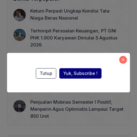
fundamental sebenarnya dari dasar,
membantu profesional rantai industri
Ketum Perpadi Ungkap Kondisi Tata
dan investor melihat melalui ilusi pasar
Niaga Beras Nasional
modal serta memahami tren masa […]
Terhimpit Persoalan Keuangan, PT GNI
PHK 1.900 Karyawan Dimulai 5 Agustus
2026
ASEAN Working Group, RECOFTC
Indonesia, dan ClientEarth Gelar
Lokakarya Regional untuk Memperkuat
Tutup
Yuk, Subscribe !
Tata Kelola Perhutanan Sosial
Harga BBM Nonsubsidi per 1 Agustus,
Pertamax Turbo Turun Rp 1000
Penjualan Mobnas Semester I Positif,
Menperin Agus Optimistis Lampaui Target
850 Unit