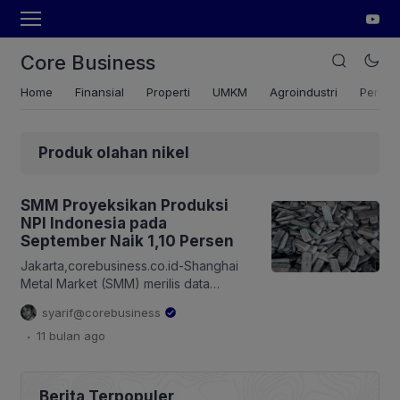
Core Business
Home
Finansial
Properti
UMKM
Agroindustri
Pertan
Produk olahan nikel
SMM Proyeksikan Produksi
NPI Indonesia pada
September Naik 1,10 Persen
Jakarta,corebusiness.co.id-Shanghai
Metal Market (SMM) merilis data
produksi logam dasar nikel dan Nickel
syarif@corebusiness
Pig Iron (NPI) sepanjang Agustus 2025.
.
11 bulan
ago
SMM memprediksi produksi NPI
Indonesia pada September naik 1,10
persen. SMM menyatakan, data ini
bertujuan untuk mengungkap kondisi
Berita Terpopuler