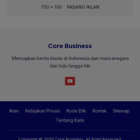
750 x 100
PASANG IKLAN
Core Business
Menyajikan berita bisnis di Indonesia dan mancanegara
dari hulu hingga hilir
Iklan
Kebijakan Privasi
Kode Etik
Kontak
Sitemap
Tentang Kami
Copyright © 2026
Core Business
. All Right Reserved.