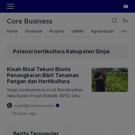
Core Business
Home
Finansial
Properti
UMKM
Agroindustri
Pertan
Potensi hortikultura Kabupaten Sinjai
Kisah Risal Tekuni Bisnis
Penangkaran Bibit Tanaman
Pangan dan Hortikultura
Sinjai,corebusiness.co.id-Berdasarkan
data Badan Pusat Statistik (BPS) tahun
2024, produksi rata-rata durian di
syarif@corebusiness
Sulawesi Selatan mencapai 739.098
.
10 bulan
ago
kuintal. Sebesar 79.007 kuintal
diproduksi Kabupaten Sinjai—
menempati urutan kedua setelah
Kabupaten Luwu Utara. Andi
Berita Terpopuler